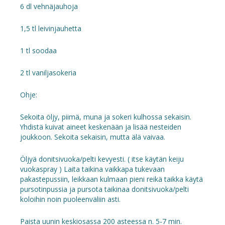
6 dl vehnäjauhoja
1,5 tl leivinjauhetta
1 tl soodaa
2 tl vaniljasokeria
Ohje:
Sekoita öljy, piimä, muna ja sokeri kulhossa sekaisin.
Yhdistä kuivat aineet keskenään ja lisää nesteiden
joukkoon. Sekoita sekaisin, mutta älä vaivaa.
Öljyä donitsivuoka/pelti kevyesti. ( itse käytän keiju
vuokaspray ) Laita taikina vaikkapa tukevaan
pakastepussiin, leikkaan kulmaan pieni reikä taikka käytä
pursotinpussia ja pursota taikinaa donitsivuoka/pelti
koloihin noin puoleenväliin asti.
Paista uunin keskiosassa 200 asteessa n. 5-7 min.