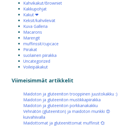
Kahvikakut/Browniet
Kakkupohjat
Kakut ❤
Keksit/kahvileivät
Kuva Galleria
Macarons
Marengit
muffinssit/cupcace
Piirakat
suolainen piirakka
Uncategorized
Voileipäkakut
Viimeisimmät artikkelit
Maidoton ja gluteeniton trooppinen juustokakku :)
Maidoton ja gluteeniton mustikkapiirakka
Maidoton ja gluteeniton porkkanakakku
Vehnätön (gluteeniton) ja maidoton munkki 😍
kuivahiivalla
Maidottomat ja gluteenittomat muffinsit 💞