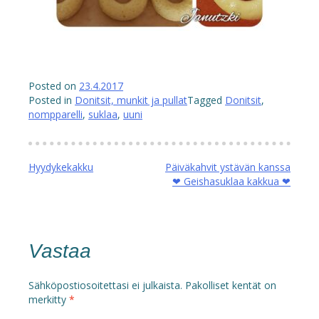
Posted on
23.4.2017
Posted in
Donitsit, munkit ja pullat
Tagged
Donitsit
,
nompparelli
,
suklaa
,
uuni
Artikkelien
Hyydykekakku
Päiväkahvit ystävän kanssa
❤ Geishasuklaa kakkua ❤
selaus
Vastaa
Sähköpostiosoitettasi ei julkaista.
Pakolliset kentät on
merkitty
*