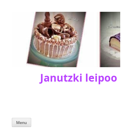
Skip
to
content
Janutzki leipoo
Menu