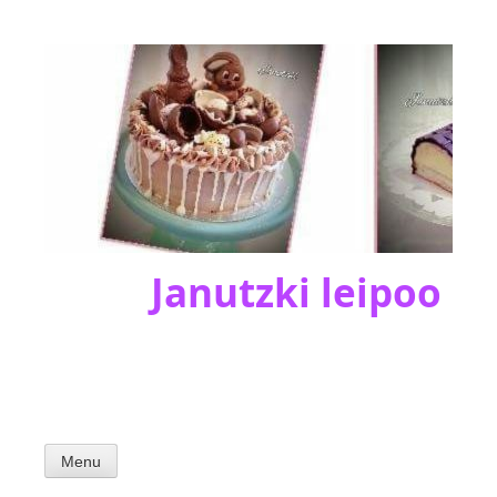
Skip
to
content
Janutzki leipoo
Menu