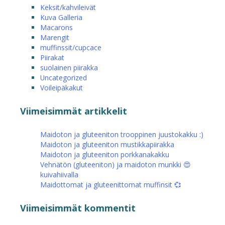
Keksit/kahvileivät
Kuva Galleria
Macarons
Marengit
muffinssit/cupcace
Piirakat
suolainen piirakka
Uncategorized
Voileipäkakut
Viimeisimmät artikkelit
Maidoton ja gluteeniton trooppinen juustokakku :)
Maidoton ja gluteeniton mustikkapiirakka
Maidoton ja gluteeniton porkkanakakku
Vehnätön (gluteeniton) ja maidoton munkki 😍
kuivahiivalla
Maidottomat ja gluteenittomat muffinsit 💞
Viimeisimmät kommentit