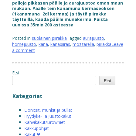
palloja pikkasen päälle ja aurajuustoa oman maun
mukaan. Päälle tein kanamuna kermaseoksen
(1kanamuna+2dl kermaa) Ja täytä piirakka
täytteillä, kaada päälle munakerma. Paista
uunissa 35min 200 asteessa
Posted in
suolainen piirakka
Tagged
aurajuusto
,
homejuusto
,
kana
,
kanapiiras
,
mozzarella
,
piirakka
Leave
a comment
Etsi
Etsi
Kategoriat
Donitsit, munkit ja pullat
Hyydyke- ja juustokakut
Kahvikakut/Browniet
Kakkupohjat
Kakut ❤