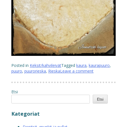
Posted in
Keksit/kahvileivät
Tagged
kaura
,
kaurapuuro
,
puuro
,
puurorieska
,
Rieska
Leave a comment
Etsi
Etsi
Kategoriat
Donitsit, munkit ja pullat