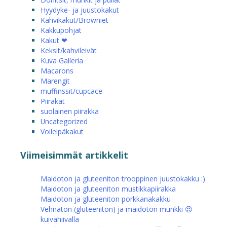
Hyydyke- ja juustokakut
Kahvikakut/Browniet
Kakkupohjat
Kakut ❤
Keksit/kahvileivät
Kuva Galleria
Macarons
Marengit
muffinssit/cupcace
Piirakat
suolainen piirakka
Uncategorized
Voileipäkakut
Viimeisimmät artikkelit
Maidoton ja gluteeniton trooppinen juustokakku :)
Maidoton ja gluteeniton mustikkapiirakka
Maidoton ja gluteeniton porkkanakakku
Vehnätön (gluteeniton) ja maidoton munkki 😍
kuivahiivalla