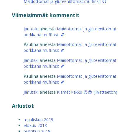
Maidottomat ja gluteenittomat muffinsit 💞
Viimeisimmät kommentit
Janutzki
aiheesta
Maidottomat ja gluteenittomat
porkkana muffinsit 💕
Pauliina
aiheesta
Maidottomat ja gluteenittomat
porkkana muffinsit 💕
Janutzki
aiheesta
Maidottomat ja gluteenittomat
porkkana muffinsit 💕
Pauliina
aiheesta
Maidottomat ja gluteenittomat
porkkana muffinsit 💕
Janutzki
aiheesta
Kismet kakku 😍😍 (liivatteeton)
Arkistot
maaliskuu 2019
elokuu 2018
huhtikuu 2018