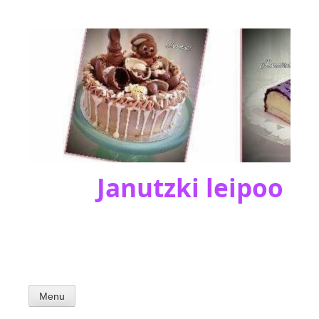
Skip
to
content
Janutzki leipoo
Menu