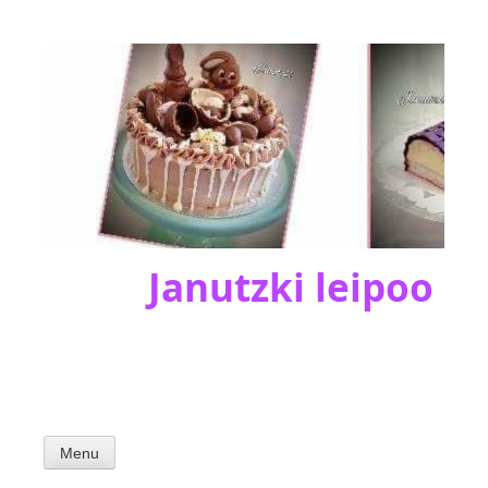
Skip
to
content
Janutzki leipoo
Menu