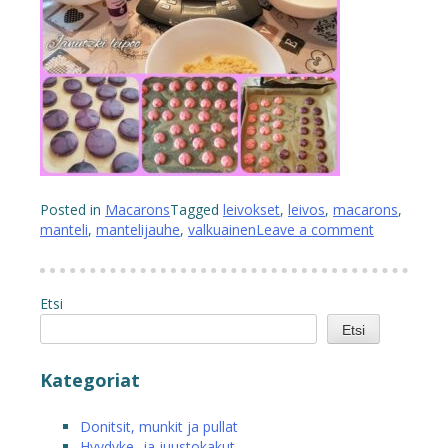
Posted in
Macarons
Tagged
leivokset
,
leivos
,
macarons
,
manteli
,
mantelijauhe
,
valkuainen
Leave a comment
Etsi
Etsi
Kategoriat
Donitsit, munkit ja pullat
Hyydyke- ja juustokakut