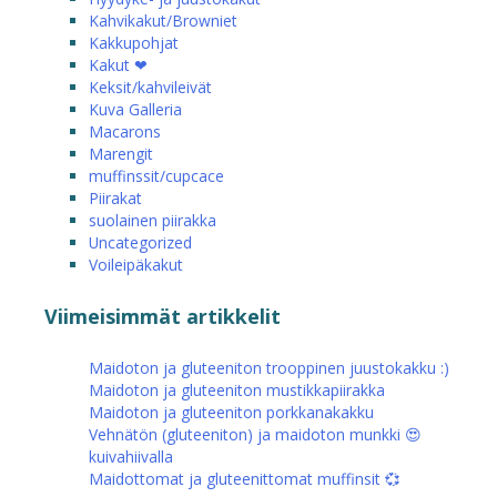
Kahvikakut/Browniet
Kakkupohjat
Kakut ❤
Keksit/kahvileivät
Kuva Galleria
Macarons
Marengit
muffinssit/cupcace
Piirakat
suolainen piirakka
Uncategorized
Voileipäkakut
Viimeisimmät artikkelit
Maidoton ja gluteeniton trooppinen juustokakku :)
Maidoton ja gluteeniton mustikkapiirakka
Maidoton ja gluteeniton porkkanakakku
Vehnätön (gluteeniton) ja maidoton munkki 😍
kuivahiivalla
Maidottomat ja gluteenittomat muffinsit 💞