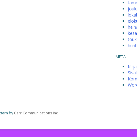
tam
joul
loka
elok
hein
kesä
touk
huht
META
Kirj
Sisä
Kom
Word
ctern by
Carr Communications Inc.
.