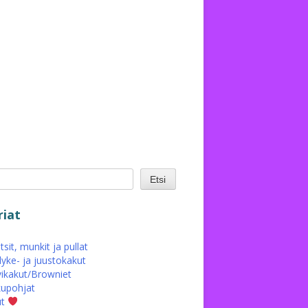
Etsi
iat
sit, munkit ja pullat
yke- ja juustokakut
ikakut/Browniet
upohjat
ut