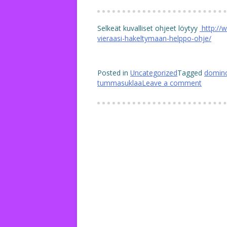
Selkeät kuvalliset ohjeet löytyy
http://w
vieraasi-hakeltymaan-helppo-ohje/
Posted in
Uncategorized
Tagged
domin
tummasuklaa
Leave a comment