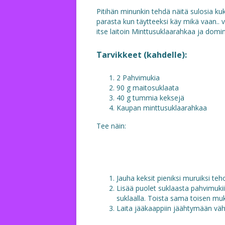
Pitihän minunkin tehdä näitä sulosia ku
parasta kun täytteeksi käy mikä vaan.. v
itse laitoin Minttusuklaarahkaa ja domi
Tarvikkeet (kahdelle):
2 Pahvimukia
90 g maitosuklaata
40 g tummia keksejä
Kaupan minttusuklaarahkaa
Tee näin:
Jauha keksit pieniksi muruiksi te
Lisää puolet suklaasta pahvimukii
suklaalla. Toista sama toisen muk
Laita jääkaappiin jäähtymään väh