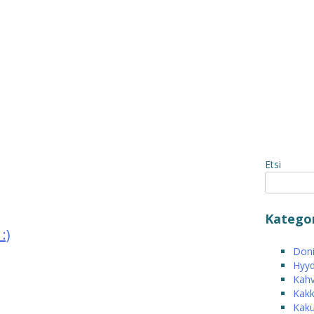
Etsi
Kategor
:)
Donit
Hyyd
Kahv
Kakk
Kak