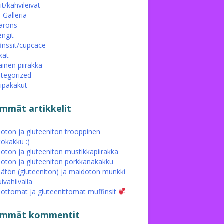
it/kahvileivät
 Galleria
arons
ngit
inssit/cupcace
kat
ainen piirakka
tegorized
eipäkakut
immät artikkelit
oton ja gluteeniton trooppinen
tokakku :)
oton ja gluteeniton mustikkapiirakka
oton ja gluteeniton porkkanakakku
ätön (gluteeniton) ja maidoton munkki
ivahiivalla
ottomat ja gluteenittomat muffinsit
simmät kommentit