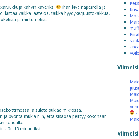
Keks
kkaruukkuja kahvin kaveriksi
Ihan kiva näperrellä ja
Kuva
oi laittaa vaikka jäätelöä, taikka hyydyke/juustokakkua,
Mac
nokeksiä ja mintun oksia
Mare
muff
Piira
suol
Unca
Voil
Viimeis
Maid
juus
Maid
Maid
Vehn
hosekoittimessa ja sulata suklaa mikrossa.
ku
n ja pyöritä mukia niin, että sisäosa peittyy kokonaan
Maid
in kohdalla.
intään 15 minuutiksi.
Viimei