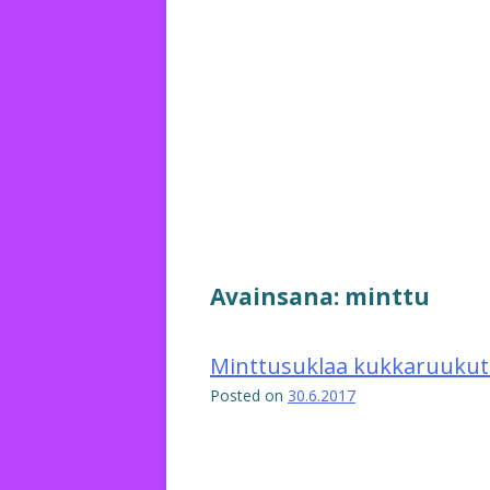
Avainsana:
minttu
Minttusuklaa kukkaruukut 
Posted on
30.6.2017