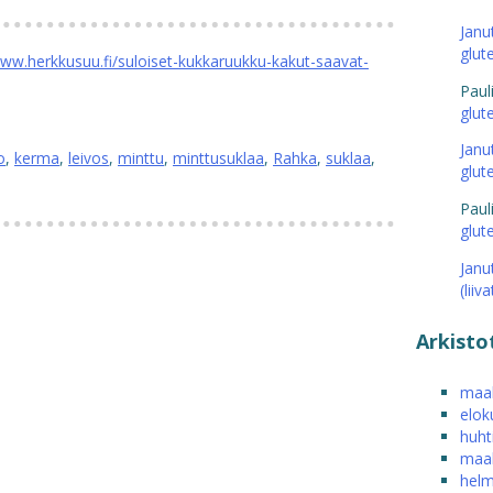
Janu
glut
ww.herkkusuu.fi/suloiset-kukkaruukku-kakut-saavat-
Paul
glut
Janu
o
,
kerma
,
leivos
,
minttu
,
minttusuklaa
,
Rahka
,
suklaa
,
glut
Paul
glut
Janu
(liiv
Arkisto
maal
elok
huht
maal
helm