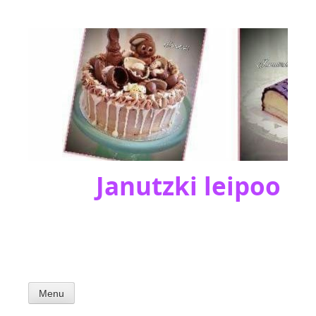
Skip
to
content
Janutzki leipoo
Menu