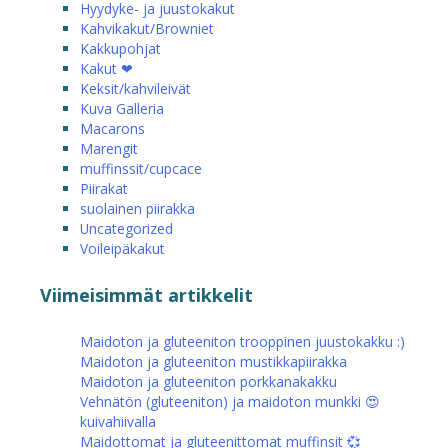
Hyydyke- ja juustokakut
Kahvikakut/Browniet
Kakkupohjat
Kakut ❤
Keksit/kahvileivät
Kuva Galleria
Macarons
Marengit
muffinssit/cupcace
Piirakat
suolainen piirakka
Uncategorized
Voileipäkakut
Viimeisimmät artikkelit
Maidoton ja gluteeniton trooppinen juustokakku :)
Maidoton ja gluteeniton mustikkapiirakka
Maidoton ja gluteeniton porkkanakakku
Vehnätön (gluteeniton) ja maidoton munkki 😍
kuivahiivalla
Maidottomat ja gluteenittomat muffinsit 💞