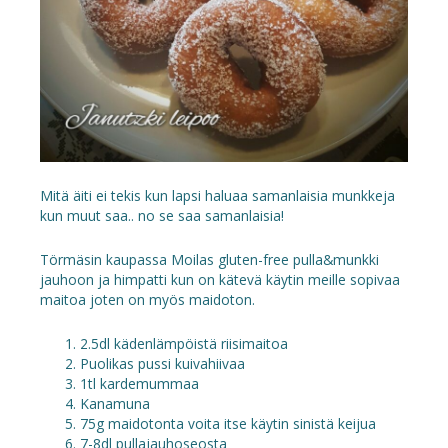
Mitä äiti ei tekis kun lapsi haluaa samanlaisia munkkeja
kun muut saa.. no se saa samanlaisia!
Törmäsin kaupassa Moilas gluten-free pulla&munkki
jauhoon ja himpatti kun on kätevä käytin meille sopivaa
maitoa joten on myös maidoton.
2.5dl kädenlämpöistä riisimaitoa
Puolikas pussi kuivahiivaa
1tl kardemummaa
Kanamuna
75g maidotonta voita itse käytin sinistä keijua
7-8dl pullajauhoseosta