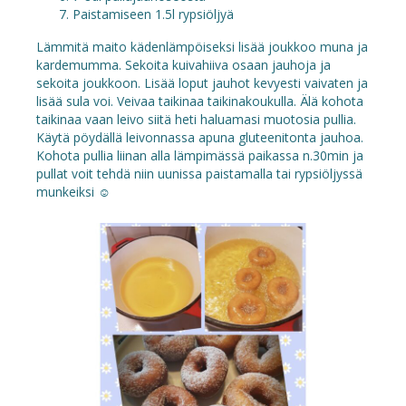
Paistamiseen 1.5l rypsiöljyä
Lämmitä maito kädenlämpöiseksi lisää joukkoo muna ja
kardemumma. Sekoita kuivahiiva osaan jauhoja ja
sekoita joukkoon. Lisää loput jauhot kevyesti vaivaten ja
lisää sula voi. Veivaa taikinaa taikinakoukulla. Älä kohota
taikinaa vaan leivo siitä heti haluamasi muotosia pullia.
Käytä pöydällä leivonnassa apuna gluteenitonta jauhoa.
Kohota pullia liinan alla lämpimässä paikassa n.30min ja
pullat voit tehdä niin uunissa paistamalla tai rypsiöljyssä
munkeiksi ☺