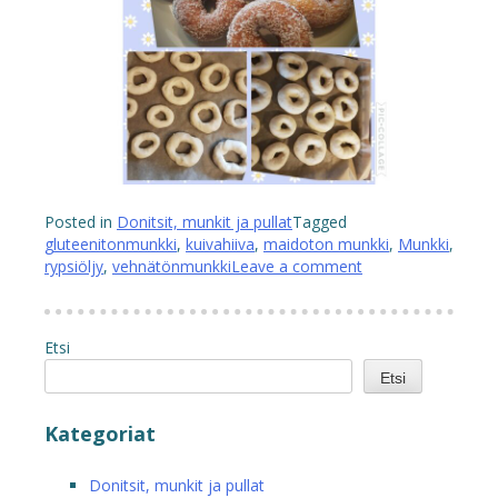
Posted in
Donitsit, munkit ja pullat
Tagged
gluteenitonmunkki
,
kuivahiiva
,
maidoton munkki
,
Munkki
,
rypsiöljy
,
vehnätönmunkki
Leave a comment
Etsi
Etsi
Kategoriat
Donitsit, munkit ja pullat