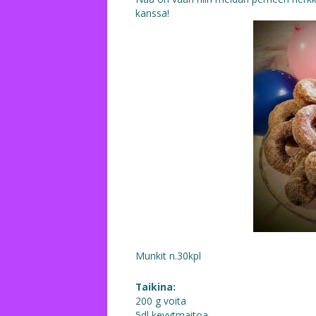
kanssa!
Munkit n.30kpl
Taikina:
200 g voita
5dl kevytmaitoa