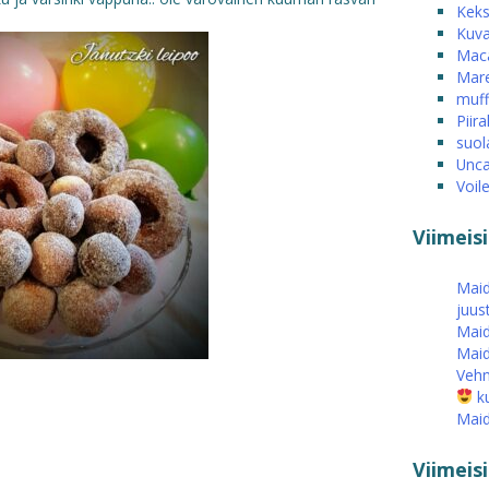
Keks
Kuva
Mac
Mare
muff
Piira
suol
Unca
Voil
Viimeis
Maid
juus
Maid
Maid
Vehn
ku
Maid
Viimei