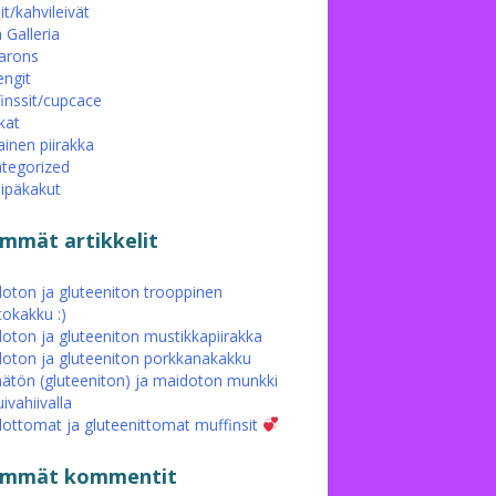
it/kahvileivät
 Galleria
arons
ngit
inssit/cupcace
kat
ainen piirakka
tegorized
eipäkakut
immät artikkelit
oton ja gluteeniton trooppinen
tokakku :)
oton ja gluteeniton mustikkapiirakka
oton ja gluteeniton porkkanakakku
ätön (gluteeniton) ja maidoton munkki
ivahiivalla
ottomat ja gluteenittomat muffinsit
simmät kommentit