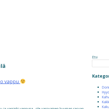
Etsi
lä
Kategor
oo vappu
Donit
Hyyd
Kahv
Kakk
Kak
u ja varsinki vappuna.. ole varovainen kuuman rasvan