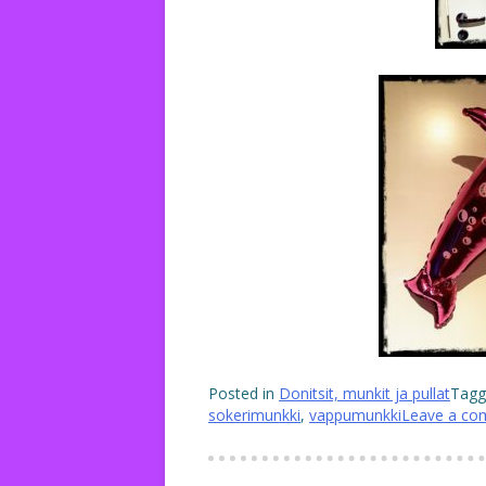
Posted in
Donitsit, munkit ja pullat
Tag
sokerimunkki
,
vappumunkki
Leave a c