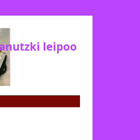
Janutzki leipoo