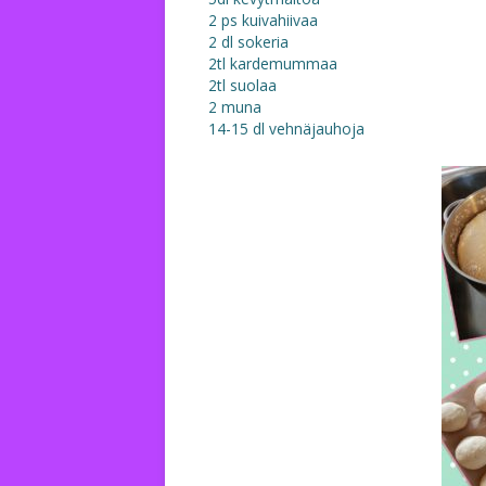
2 ps kuivahiivaa
2 dl sokeria
2tl kardemummaa
2tl suolaa
2 muna
14-15 dl vehnäjauhoja