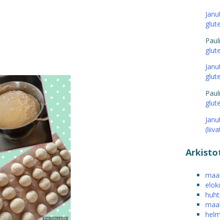
Janu
glut
Paul
glut
Janu
glut
Paul
glut
Janu
(liiv
Arkisto
maal
elok
huht
maal
helm