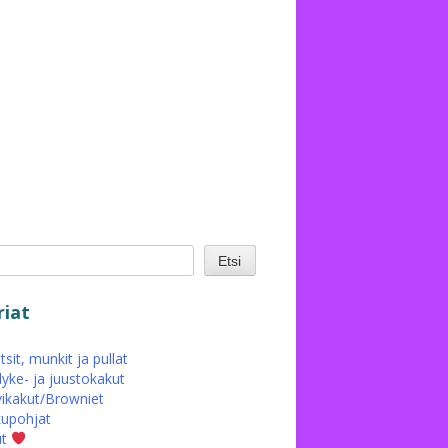
Etsi
iat
sit, munkit ja pullat
yke- ja juustokakut
ikakut/Browniet
upohjat
ut