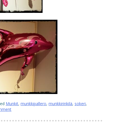
ged
Munkit
,
munkkipallero
,
munkkirinkilä
,
sokeri
,
omment