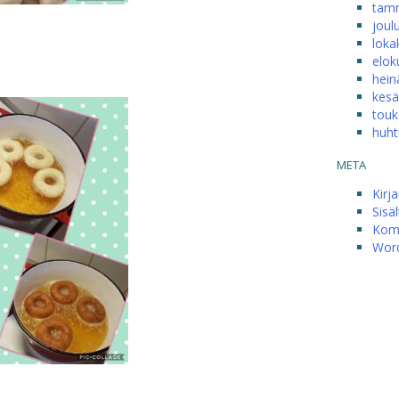
tam
joul
loka
elok
hein
kesä
touk
huht
META
Kirj
Sisä
Kom
Word