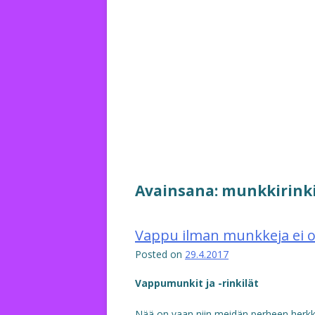
Avainsana:
munkkirinki
Vappu ilman munkkeja ei 
Posted on
29.4.2017
Vappumunkit ja -rinkilät
Nää on vaan niin meidän perheen herkk