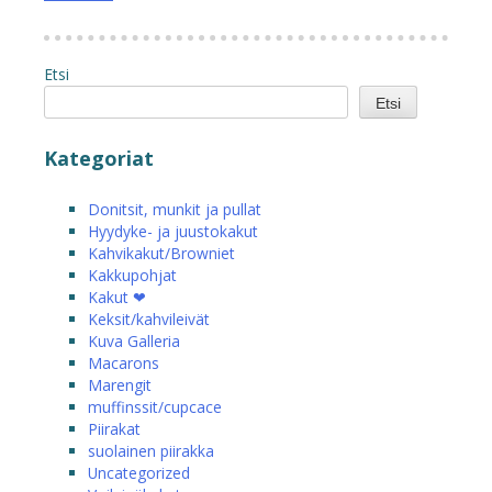
Etsi
Etsi
Kategoriat
Donitsit, munkit ja pullat
Hyydyke- ja juustokakut
Kahvikakut/Browniet
Kakkupohjat
Kakut ❤
Keksit/kahvileivät
Kuva Galleria
Macarons
Marengit
muffinssit/cupcace
Piirakat
suolainen piirakka
Uncategorized