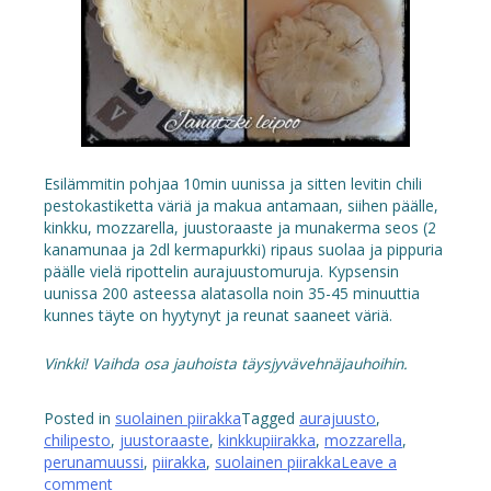
Esilämmitin pohjaa 10min uunissa ja sitten levitin chili
pestokastiketta väriä ja makua antamaan, siihen päälle,
kinkku, mozzarella, juustoraaste ja munakerma seos (2
kanamunaa ja 2dl kermapurkki) ripaus suolaa ja pippuria
päälle vielä ripottelin aurajuustomuruja. Kypsensin
uunissa 200 asteessa alatasolla noin 35-45 minuuttia
kunnes täyte on hyytynyt ja reunat saaneet väriä.
Vinkki! Vaihda osa jauhoista täysjyvävehnäjauhoihin.
Posted in
suolainen piirakka
Tagged
aurajuusto
,
chilipesto
,
juustoraaste
,
kinkkupiirakka
,
mozzarella
,
perunamuussi
,
piirakka
,
suolainen piirakka
Leave a
comment