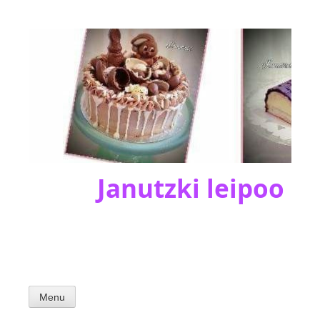
Skip
to
content
Janutzki leipoo
Menu