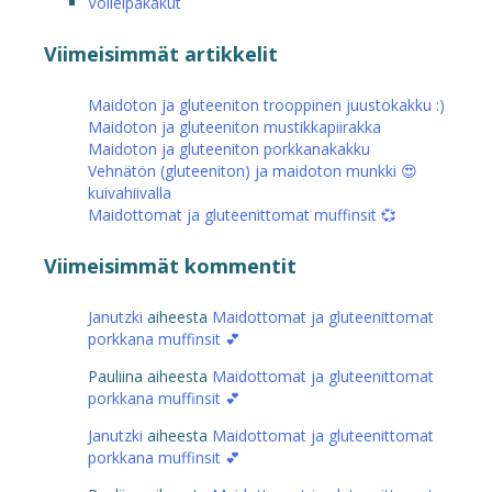
Voileipäkakut
Viimeisimmät artikkelit
Maidoton ja gluteeniton trooppinen juustokakku :)
Maidoton ja gluteeniton mustikkapiirakka
Maidoton ja gluteeniton porkkanakakku
Vehnätön (gluteeniton) ja maidoton munkki 😍
kuivahiivalla
Maidottomat ja gluteenittomat muffinsit 💞
Viimeisimmät kommentit
Janutzki
aiheesta
Maidottomat ja gluteenittomat
porkkana muffinsit 💕
Pauliina
aiheesta
Maidottomat ja gluteenittomat
porkkana muffinsit 💕
Janutzki
aiheesta
Maidottomat ja gluteenittomat
porkkana muffinsit 💕