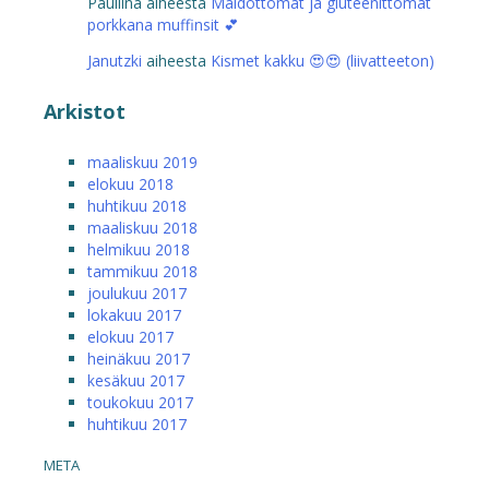
Pauliina
aiheesta
Maidottomat ja gluteenittomat
porkkana muffinsit 💕
Janutzki
aiheesta
Kismet kakku 😍😍 (liivatteeton)
Arkistot
maaliskuu 2019
elokuu 2018
huhtikuu 2018
maaliskuu 2018
helmikuu 2018
tammikuu 2018
joulukuu 2017
lokakuu 2017
elokuu 2017
heinäkuu 2017
kesäkuu 2017
toukokuu 2017
huhtikuu 2017
META