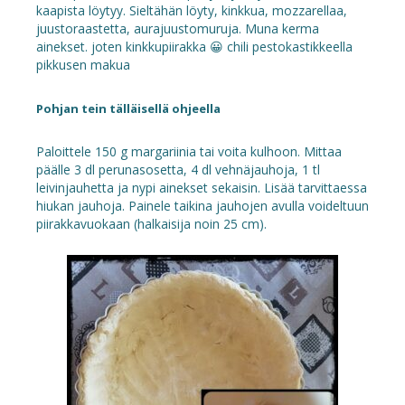
kaapista löytyy. Sieltähän löyty, kinkkua, mozzarellaa,
juustoraastetta, aurajuustomuruja. Muna kerma
ainekset. joten kinkkupiirakka 😀 chili pestokastikkeella
pikkusen makua
Pohjan tein tälläisellä ohjeella
Paloittele 150 g margariinia tai voita kulhoon. Mittaa
päälle 3 dl perunasosetta, 4 dl vehnäjauhoja, 1 tl
leivinjauhetta ja nypi ainekset sekaisin. Lisää tarvittaessa
hiukan jauhoja. Painele taikina jauhojen avulla voideltuun
piirakkavuokaan (halkaisija noin 25 cm).