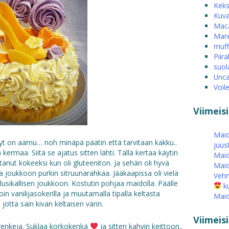
Keks
Kuva
Mac
Mare
muff
Piira
suol
Unca
Voil
Viimeis
Maid
 nyt on aamu… noh minäpä päätin että tarvitaan kakku..
juus
kermaa. Siitä se ajatus sitten lähti. Tällä kertaa käytin
Maid
anut kokeeksi kun oli gluteeniton. Ja sehän oli hyvä
Maid
 ja joukkoon purkin sitruunarahkaa. Jääkaapissa oli vielä
Vehn
 lusikallisen joukkoon. Kostutin pohjaa maidolla. Päälle
ku
n vanilijasokerilla ja muutamalla tipalla keltasta
Maid
 jotta sain kivan keltaisen värin.
Viimei
marenkeja. Suklaa korkokenkä
ja sitten kahvin keittoon..