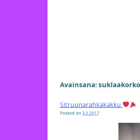
Avainsana:
suklaakork
Sitruunarahkakakku
Posted on
3.5.2017