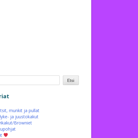
Etsi
iat
sit, munkit ja pullat
yke- ja juustokakut
ikakut/Browniet
upohjat
ut