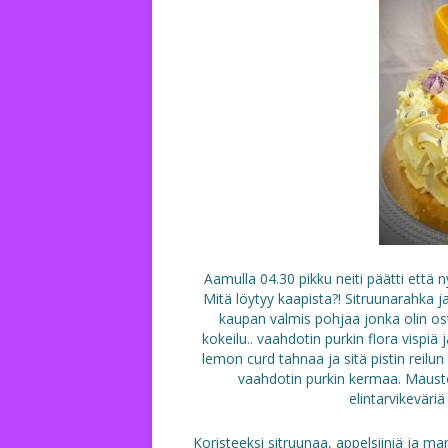
Aamulla 04.30 pikku neiti päätti että
Mitä löytyy kaapista?! Sitruunarahka ja 
kaupan valmis pohjaa jonka olin ost
kokeilu.. vaahdotin purkin flora vispiä
lemon curd tahnaa ja sitä pistin reilun
vaahdotin purkin kermaa. Maustoi
elintarvikeväriä
Koristeeksi sitruunaa, appelsiiniä ja 