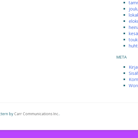
tam
joul
loka
elok
hein
kesä
touk
huht
META
Kirj
Sisä
Kom
Word
ctern by
Carr Communications Inc.
.