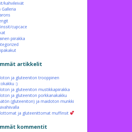
it/kahvileivät
 Galleria
arons
ngit
inssit/cupcace
kat
ainen piirakka
tegorized
eipäkakut
immät artikkelit
oton ja gluteeniton trooppinen
tokakku :)
oton ja gluteeniton mustikkapiirakka
oton ja gluteeniton porkkanakakku
ätön (gluteeniton) ja maidoton munkki
ivahiivalla
ottomat ja gluteenittomat muffinsit
simmät kommentit