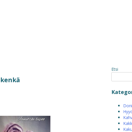
Etsi
okenkä
Kategor
Donit
Hyyd
Kahv
Kakk
Kak