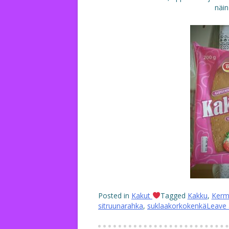
näin
Posted in
Kakut
Tagged
Kakku
,
Kerm
sitruunarahka
,
suklaakorkokenkä
Leave