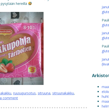
 pysytään hereillä
Janu
glut
Paul
glut
Janu
glut
Paul
glut
Janu
(liiv
Arkisto
maal
elok
akakku
,
ruusupursotus
,
sitruuna
,
sitruunakakku
,
huht
 a comment
maal
helm