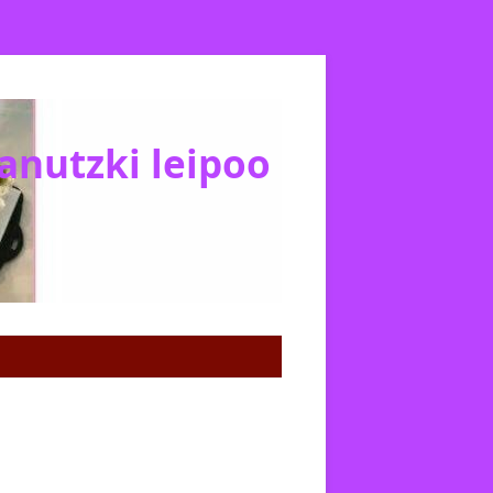
Janutzki leipoo