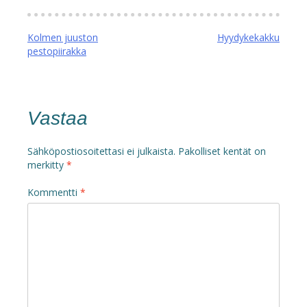
Artikkelien
Kolmen juuston
Hyydykekakku
pestopiirakka
selaus
Vastaa
Sähköpostiosoitettasi ei julkaista.
Pakolliset kentät on
merkitty
*
Kommentti
*