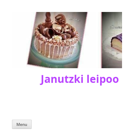
Skip
to
content
Janutzki leipoo
Menu