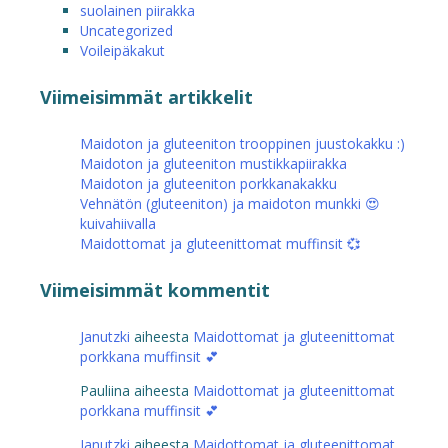
suolainen piirakka
Uncategorized
Voileipäkakut
Viimeisimmät artikkelit
Maidoton ja gluteeniton trooppinen juustokakku :)
Maidoton ja gluteeniton mustikkapiirakka
Maidoton ja gluteeniton porkkanakakku
Vehnätön (gluteeniton) ja maidoton munkki 😍
kuivahiivalla
Maidottomat ja gluteenittomat muffinsit 💞
Viimeisimmät kommentit
Janutzki
aiheesta
Maidottomat ja gluteenittomat
porkkana muffinsit 💕
Pauliina
aiheesta
Maidottomat ja gluteenittomat
porkkana muffinsit 💕
Janutzki
aiheesta
Maidottomat ja gluteenittomat