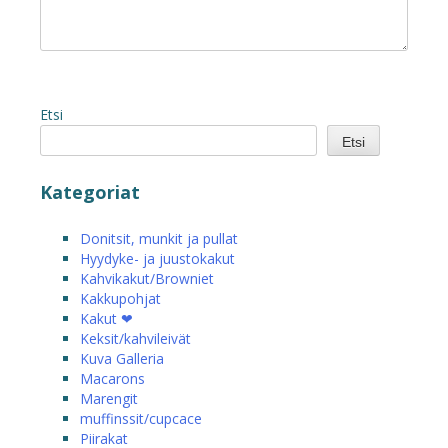
Etsi
Etsi
Kategoriat
Donitsit, munkit ja pullat
Hyydyke- ja juustokakut
Kahvikakut/Browniet
Kakkupohjat
Kakut ❤
Keksit/kahvileivät
Kuva Galleria
Macarons
Marengit
muffinssit/cupcace
Piirakat