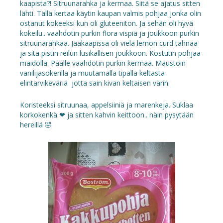
kaapista?! Sitruunarahka ja kermaa. Siitä se ajatus sitten
lähti. Tällä kertaa käytin kaupan valmis pohjaa jonka olin
ostanut kokeeksi kun oli gluteeniton. Ja sehän oli hyvä
kokeilu.. vaahdotin purkin flora vispiä ja joukkoon purkin
sitruunarahkaa. Jääkaapissa oli vielä lemon curd tahnaa
ja sitä pistin reilun lusikallisen joukkoon. Kostutin pohjaa
maidolla. Päälle vaahdotin purkin kermaa. Maustoin
vanilijasokerilla ja muutamalla tipalla keltasta
elintarvikeväriä jotta sain kivan keltaisen värin.
Koristeeksi sitruunaa, appelsiiniä ja marenkeja. Suklaa
korkokenkä ❤ ja sitten kahvin keittoon.. näin pysytään
hereillä 🤣