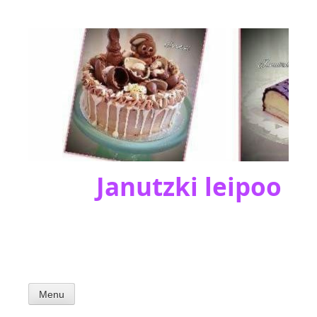
Skip
to
content
Janutzki leipoo
Menu