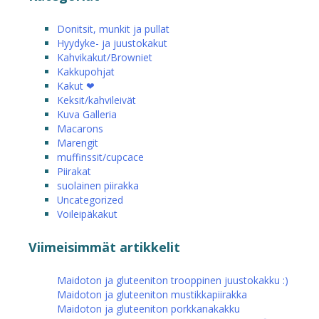
Donitsit, munkit ja pullat
Hyydyke- ja juustokakut
Kahvikakut/Browniet
Kakkupohjat
Kakut ❤
Keksit/kahvileivät
Kuva Galleria
Macarons
Marengit
muffinssit/cupcace
Piirakat
suolainen piirakka
Uncategorized
Voileipäkakut
Viimeisimmät artikkelit
Maidoton ja gluteeniton trooppinen juustokakku :)
Maidoton ja gluteeniton mustikkapiirakka
Maidoton ja gluteeniton porkkanakakku