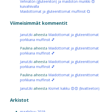
Vehnätön (gluteeniton) ja maidoton munkki 😍
kuivahiivalla
Maidottomat ja gluteenittomat muffinsit 💞
Viimeisimmät kommentit
Janutzki
aiheesta
Maidottomat ja gluteenittomat
porkkana muffinsit 💕
Pauliina
aiheesta
Maidottomat ja gluteenittomat
porkkana muffinsit 💕
Janutzki
aiheesta
Maidottomat ja gluteenittomat
porkkana muffinsit 💕
Pauliina
aiheesta
Maidottomat ja gluteenittomat
porkkana muffinsit 💕
Janutzki
aiheesta
Kismet kakku 😍😍 (liivatteeton)
Arkistot
maaliskuu 2019