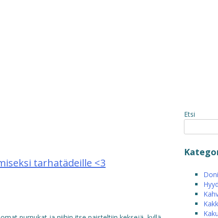
Etsi
Kategor
iseksi tarhatädeille <3
Donit
Hyyd
Kahv
Kakk
Kak
omat purnukat ja niihin itse paisteltiin keksejä, kyllä