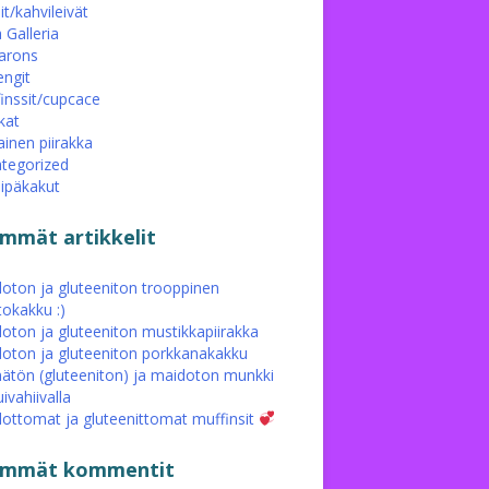
it/kahvileivät
 Galleria
arons
ngit
inssit/cupcace
kat
ainen piirakka
tegorized
eipäkakut
immät artikkelit
oton ja gluteeniton trooppinen
tokakku :)
oton ja gluteeniton mustikkapiirakka
oton ja gluteeniton porkkanakakku
ätön (gluteeniton) ja maidoton munkki
ivahiivalla
ottomat ja gluteenittomat muffinsit
simmät kommentit