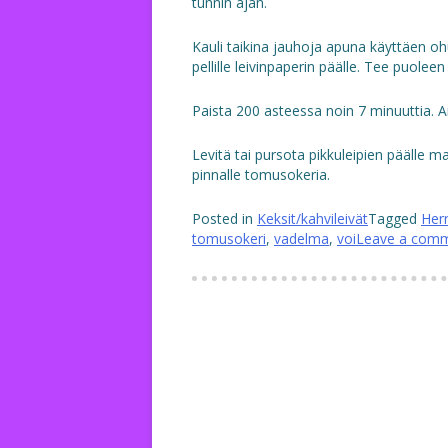
tunnin ajan.
Kauli taikina jauhoja apuna käyttäen ohu
pellille leivinpaperin päälle. Tee puole
Paista 200 asteessa noin 7 minuuttia. A
Levitä tai pursota pikkuleipien päälle ma
pinnalle tomusokeria.
Posted in
Keksit/kahvileivät
Tagged
Her
tomusokeri
,
vadelma
,
voi
Leave a com