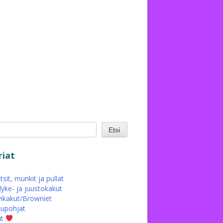
Etsi
iat
sit, munkit ja pullat
yke- ja juustokakut
ikakut/Browniet
upohjat
ut