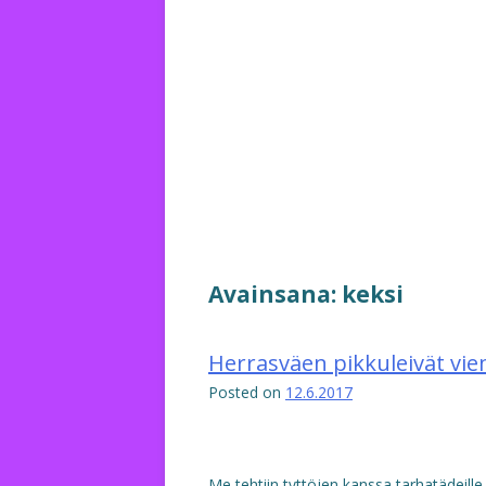
Avainsana:
keksi
Herrasväen pikkuleivät viem
Posted on
12.6.2017
Me tehtiin tyttöjen kanssa tarhatädeille 