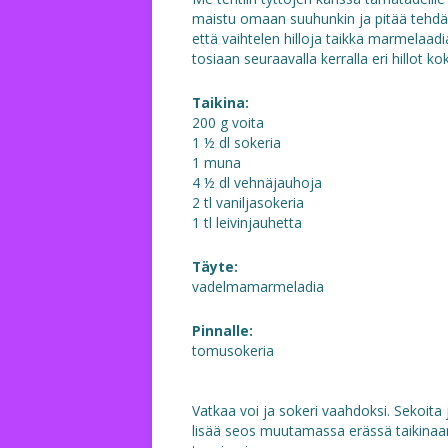
maistu omaan suuhunkin ja pitää tehdä t
että vaihtelen hilloja taikka marmelaadia
tosiaan seuraavalla kerralla eri hillot k
Taikina:
200 g voita
1 ½ dl sokeria
1 muna
4 ½ dl vehnäjauhoja
2 tl vaniljasokeria
1 tl leivinjauhetta
Täyte:
vadelmamarmeladia
Pinnalle:
tomusokeria
Vatkaa voi ja sokeri vaahdoksi. Sekoita
lisää seos muutamassa erässä taikinaa