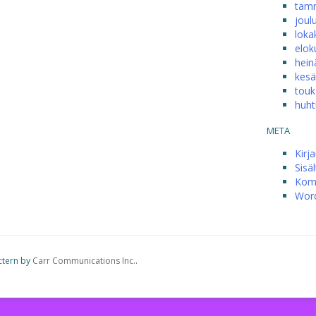
tam
joul
loka
elok
hein
kesä
touk
huht
META
Kirj
Sisä
Kom
Word
ctern by
Carr Communications Inc.
.