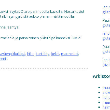
Janu
eksi levyksi. Ota piparimuotilla kuvioita. Nosta kuviot
glut
en taikinaympyröistä aukko pienemmällä muotilla.
Paul
glut
nna jäähtyä.
Janu
rmeladia ja paina toinen pikkuleipä kanneksi. Siivilöi
glut
Paul
glut
raväenpikkuleipä
,
hillo
,
itsetehty
,
keksi
,
marmeladi
,
ment
Janu
(liiv
Arkisto
maal
elok
huht
maal
helm