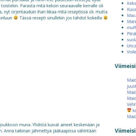
Keks
oistekin. Parasta mitä keksin seuraavalle kerralle oli
Kuva
, nyt orjentauduin ihan liikaa mitä reseptissä oli. mutta
Mac
okeiluun
Tässä resepti sinullekin jos tahdot kokeilla
Mare
muff
Piira
suol
Unca
Voil
Viimeis
Maid
juus
Maid
Maid
Vehn
ku
Maid
 joukkoon muna. Yhdistä kuivat aineet keskenään ja
Viimei
n. Anna taikinan jähmettyä jääkaapissa vähintään