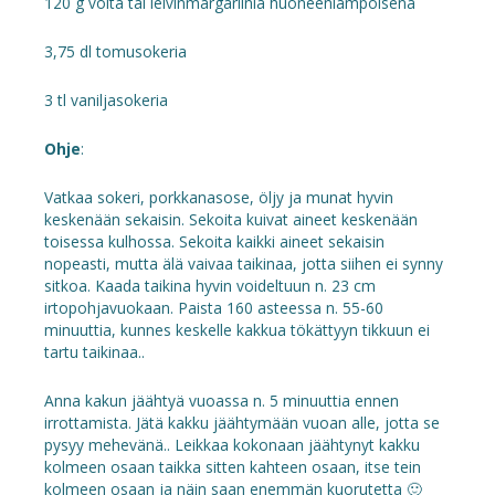
120 g voita tai leivinmargariinia huoneenlämpöisenä
3,75 dl tomusokeria
3 tl vaniljasokeria
Ohje
:
Vatkaa sokeri, porkkanasose, öljy ja munat hyvin
keskenään sekaisin. Sekoita kuivat aineet keskenään
toisessa kulhossa. Sekoita kaikki aineet sekaisin
nopeasti, mutta älä vaivaa taikinaa, jotta siihen ei synny
sitkoa. Kaada taikina hyvin voideltuun n. 23 cm
irtopohjavuokaan. Paista 160 asteessa n. 55-60
minuuttia, kunnes keskelle kakkua tökättyyn tikkuun ei
tartu taikinaa..
Anna kakun jäähtyä vuoassa n. 5 minuuttia ennen
irrottamista. Jätä kakku jäähtymään vuoan alle, jotta se
pysyy mehevänä.. Leikkaa kokonaan jäähtynyt kakku
kolmeen osaan taikka sitten kahteen osaan, itse tein
kolmeen osaan ja näin saan enemmän kuorutetta 🙂