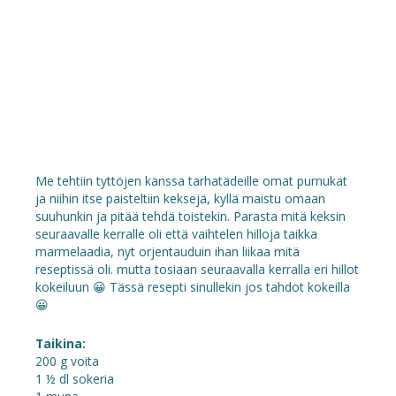
Me tehtiin tyttöjen kanssa tarhatädeille omat purnukat
ja niihin itse paisteltiin keksejä, kyllä maistu omaan
suuhunkin ja pitää tehdä toistekin. Parasta mitä keksin
seuraavalle kerralle oli että vaihtelen hilloja taikka
marmelaadia, nyt orjentauduin ihan liikaa mitä
reseptissä oli. mutta tosiaan seuraavalla kerralla eri hillot
kokeiluun 😀 Tässä resepti sinullekin jos tahdot kokeilla
😀
Taikina:
200 g voita
1 ½ dl sokeria