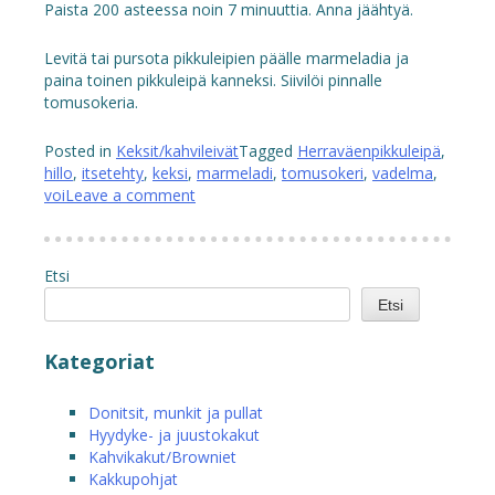
Paista 200 asteessa noin 7 minuuttia. Anna jäähtyä.
Levitä tai pursota pikkuleipien päälle marmeladia ja
paina toinen pikkuleipä kanneksi. Siivilöi pinnalle
tomusokeria.
Posted in
Keksit/kahvileivät
Tagged
Herraväenpikkuleipä
,
hillo
,
itsetehty
,
keksi
,
marmeladi
,
tomusokeri
,
vadelma
,
voi
Leave a comment
Etsi
Etsi
Kategoriat
Donitsit, munkit ja pullat
Hyydyke- ja juustokakut
Kahvikakut/Browniet
Kakkupohjat