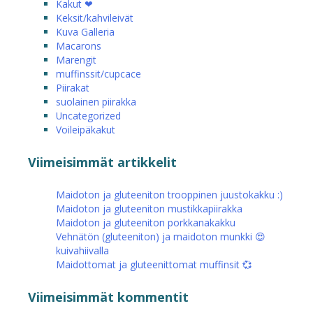
Kakut ❤
Keksit/kahvileivät
Kuva Galleria
Macarons
Marengit
muffinssit/cupcace
Piirakat
suolainen piirakka
Uncategorized
Voileipäkakut
Viimeisimmät artikkelit
Maidoton ja gluteeniton trooppinen juustokakku :)
Maidoton ja gluteeniton mustikkapiirakka
Maidoton ja gluteeniton porkkanakakku
Vehnätön (gluteeniton) ja maidoton munkki 😍
kuivahiivalla
Maidottomat ja gluteenittomat muffinsit 💞
Viimeisimmät kommentit