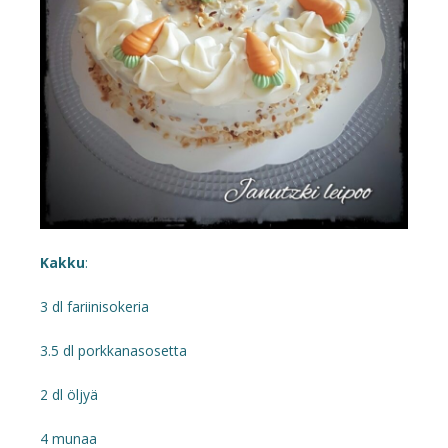
Kakku
:
3 dl fariinisokeria
3.5 dl porkkanasosetta
2 dl öljyä
4 munaa