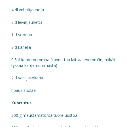
4 dl vehnäjauhoja
2 tl leivinjauhetta
1 tl soodaa
2 tl kanelia
0.5 tl kardemummaa (kannattaa laittaa enemmän, mikäli
tykkää kardemummasta)
2 tl vaniljasokeria
ripaus suolaa
Kuorrutus:
300 g maustamatonta tuorejuustoa