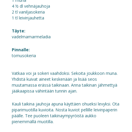
1 muna
4 ½ dl vehnäjauhoja
2 tl vaniljasokeria
1 tl leivinjauhetta
Täyte:
vadelmamarmeladia
Pinnalle:
tomusokeria
Vatkaa voi ja sokeri vaahdoksi. Sekoita joukkoon muna.
Yhdistä kuivat aineet keskenään ja lisää seos
muutamassa erässä taikinaan. Anna taikinan jähmettyä
jääkaapissa vähintään tunnin ajan.
Kauli taikina jauhoja apuna käyttäen ohueksi levyksi. Ota
piparimuotilla kuvioita. Nosta kuviot pellille leivinpaperin
päälle. Tee puoleen taikinaympyröistä aukko
pienemmällä muotilla.