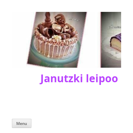
Skip
to
content
Janutzki leipoo
Menu