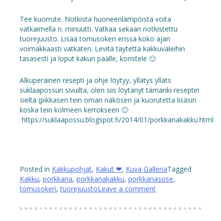
Tee kuorrute. Notkista huoneenlämpöistä voita
vatkaimella n. minuutti. Vatkaa sekaan notkistettu
tuorejuusto. Lisää tomusokeri erissä koko ajan
voimakkaasti vatkaten. Levitä täytettä kakkuväleihin
tasasesti ja loput kakun päälle, koristele 🙂
Alkuperäinen resepti ja ohje löytyy, yllätys ylläts
suklaapossun sivuilta, olen siis löytänyt tämänki reseptin
sieltä (pikkasen tein oman näkösen ja kuorutetta lisäsin
koska tein kolmeen kerrokseen 🙂
https://suklaapossu.blogspot.fi/2014/01/porkkanakakku.html
Posted in
Kakkupohjat
,
Kakut ❤
,
Kuva Galleria
Tagged
Kakku
,
porkkana
,
porkkanakakku
,
porkkanasose
,
tomusokeri
,
tuorejuusto
Leave a comment