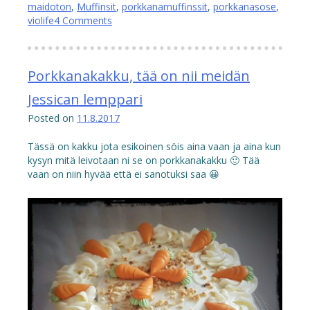
maidoton
,
Muffinsit
,
porkkanamuffinssit
,
porkkanasose
,
violife
4 Comments
Porkkanakakku, tää on nii meidän
Jessican lemppari
Posted on
11.8.2017
Tässä on kakku jota esikoinen söis aina vaan ja aina kun
kysyn mitä leivotaan ni se on porkkanakakku 🙂 Tää
vaan on niin hyvää että ei sanotuksi saa 😀