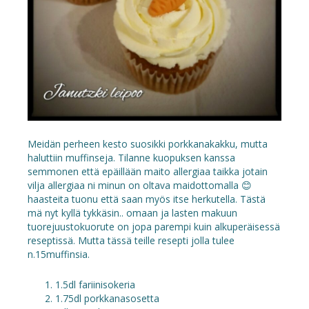
Meidän perheen kesto suosikki porkkanakakku, mutta
haluttiin muffinseja. Tilanne kuopuksen kanssa
semmonen että epäillään maito allergiaa taikka jotain
vilja allergiaa ni minun on oltava maidottomalla 😊
haasteita tuonu että saan myös itse herkutella. Tästä
mä nyt kyllä tykkäsin.. omaan ja lasten makuun
tuorejuustokuorute on jopa parempi kuin alkuperäisessä
reseptissä. Mutta tässä teille resepti jolla tulee
n.15muffinsia.
1.5dl fariinisokeria
1.75dl porkkanasosetta