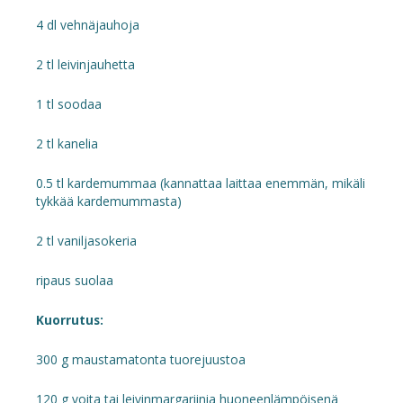
4 dl vehnäjauhoja
2 tl leivinjauhetta
1 tl soodaa
2 tl kanelia
0.5 tl kardemummaa (kannattaa laittaa enemmän, mikäli
tykkää kardemummasta)
2 tl vaniljasokeria
ripaus suolaa
Kuorrutus:
300 g maustamatonta tuorejuustoa
120 g voita tai leivinmargariinia huoneenlämpöisenä