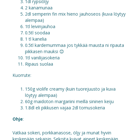
1dl rypsiöljy
2 kanamunaa
2dl semperin fin mix hieno jauhoseos (kuva löytyy
alempaa)
1tl leivinjauhoa
0.5tl soodaa
1 tl kanelia
0.5tl kardemummaa jos tykkää mausta ni ripauta
pikkasen mauksi 😊
1tl vanilijasokeria
Ripaus suolaa
Kuorrute:
150g violife creamy (kuin tuorejuusto ja kuva
löytyy alempaa)
60g maidoton margariini meillä sininen keiju
1.8dl eli pikkusen vajaa 2dl tomusokeria
Ohje
:
Vatkaa sokeri, porkkanasose, öljy ja munat hyvin
keskenään sekaisin. Sekoita kuivat aineet keskenään