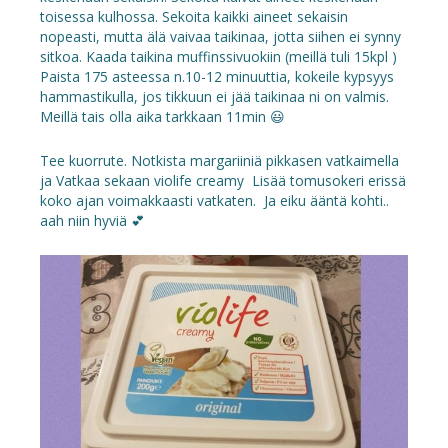
toisessa kulhossa. Sekoita kaikki aineet sekaisin
nopeasti, mutta älä vaivaa taikinaa, jotta siihen ei synny
sitkoa. Kaada taikina muffinssivuokiin (meillä tuli 15kpl )
Paista 175 asteessa n.10-12 minuuttia, kokeile kypsyys
hammastikulla, jos tikkuun ei jää taikinaa ni on valmis.
Meillä tais olla aika tarkkaan 11min 😃
Tee kuorrute. Notkista margariiniä pikkasen vatkaimella
ja Vatkaa sekaan violife creamy Lisää tomusokeri erissä
koko ajan voimakkaasti vatkaten. Ja eiku ääntä kohti..
aah niin hyviä 💕