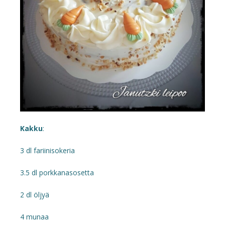
Kakku
:
3 dl fariinisokeria
3.5 dl porkkanasosetta
2 dl öljyä
4 munaa