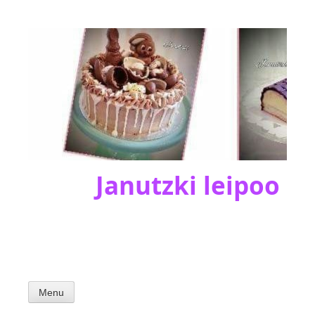
Skip
to
content
Janutzki leipoo
Menu