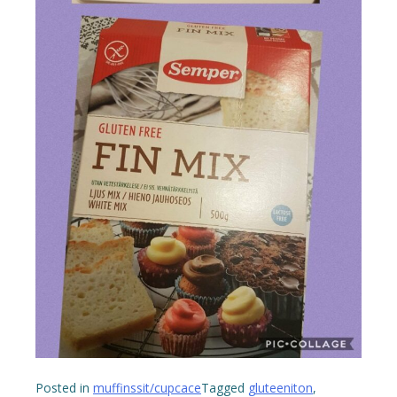
Posted in
muffinssit/cupcace
Tagged
gluteeniton
,