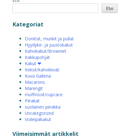
Etsi
Etsi
Kategoriat
Donitsit, munkit ja pullat
Hyydyke- ja juustokakut
Kahvikakut/Browniet
Kakkupohjat
Kakut ❤
Keksit/kahvileivät
Kuva Galleria
Macarons
Marengit
muffinssit/cupcace
Piirakat
suolainen piirakka
Uncategorized
Voileipäkakut
Viimeisimmät artikkelit