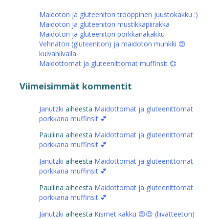
Maidoton ja gluteeniton trooppinen juustokakku :)
Maidoton ja gluteeniton mustikkapiirakka
Maidoton ja gluteeniton porkkanakakku
Vehnätön (gluteeniton) ja maidoton munkki 😍
kuivahiivalla
Maidottomat ja gluteenittomat muffinsit 💞
Viimeisimmät kommentit
Janutzki
aiheesta
Maidottomat ja gluteenittomat
porkkana muffinsit 💕
Pauliina
aiheesta
Maidottomat ja gluteenittomat
porkkana muffinsit 💕
Janutzki
aiheesta
Maidottomat ja gluteenittomat
porkkana muffinsit 💕
Pauliina
aiheesta
Maidottomat ja gluteenittomat
porkkana muffinsit 💕
Janutzki
aiheesta
Kismet kakku 😍😍 (liivatteeton)