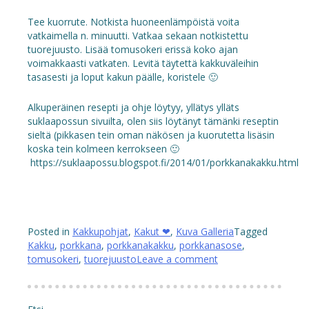
Tee kuorrute. Notkista huoneenlämpöistä voita
vatkaimella n. minuutti. Vatkaa sekaan notkistettu
tuorejuusto. Lisää tomusokeri erissä koko ajan
voimakkaasti vatkaten. Levitä täytettä kakkuväleihin
tasasesti ja loput kakun päälle, koristele 🙂
Alkuperäinen resepti ja ohje löytyy, yllätys ylläts
suklaapossun sivuilta, olen siis löytänyt tämänki reseptin
sieltä (pikkasen tein oman näkösen ja kuorutetta lisäsin
koska tein kolmeen kerrokseen 🙂
https://suklaapossu.blogspot.fi/2014/01/porkkanakakku.html
Posted in
Kakkupohjat
,
Kakut ❤
,
Kuva Galleria
Tagged
Kakku
,
porkkana
,
porkkanakakku
,
porkkanasose
,
tomusokeri
,
tuorejuusto
Leave a comment