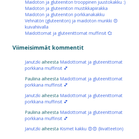
Maidoton ja gluteeniton trooppinen juustokakku :)
Maidoton ja gluteeniton mustikkapiirakka
Maidoton ja gluteeniton porkkanakakku
Vehnätön (gluteeniton) ja maidoton munkki 😍
kuivahiivalla
Maidottomat ja gluteenittomat muffinsit 💞
Viimeisimmät kommentit
Janutzki
aiheesta
Maidottomat ja gluteenittomat
porkkana muffinsit 💕
Pauliina
aiheesta
Maidottomat ja gluteenittomat
porkkana muffinsit 💕
Janutzki
aiheesta
Maidottomat ja gluteenittomat
porkkana muffinsit 💕
Pauliina
aiheesta
Maidottomat ja gluteenittomat
porkkana muffinsit 💕
Janutzki
aiheesta
Kismet kakku 😍😍 (liivatteeton)