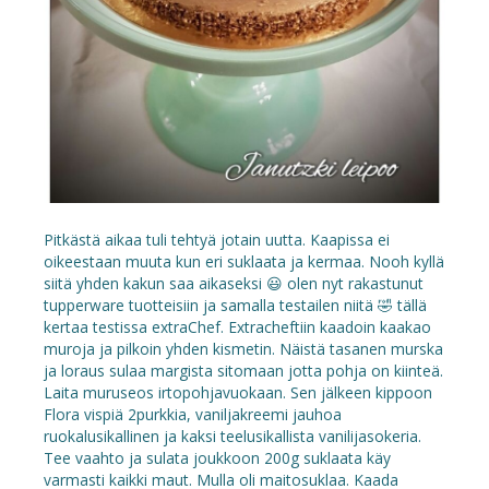
Pitkästä aikaa tuli tehtyä jotain uutta. Kaapissa ei
oikeestaan muuta kun eri suklaata ja kermaa. Nooh kyllä
siitä yhden kakun saa aikaseksi 😃 olen nyt rakastunut
tupperware tuotteisiin ja samalla testailen niitä 🤣 tällä
kertaa testissa extraChef. Extracheftiin kaadoin kaakao
muroja ja pilkoin yhden kismetin. Näistä tasanen murska
ja loraus sulaa margista sitomaan jotta pohja on kiinteä.
Laita muruseos irtopohjavuokaan. Sen jälkeen kippoon
Flora vispiä 2purkkia, vaniljakreemi jauhoa
ruokalusikallinen ja kaksi teelusikallista vanilijasokeria.
Tee vaahto ja sulata joukkoon 200g suklaata käy
varmasti kaikki maut. Mulla oli maitosuklaa. Kaada