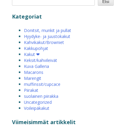
Etsi
Kategoriat
Donitsit, munkit ja pullat
Hyydyke- ja juustokakut
Kahvikakut/Browniet
Kakkupohjat
Kakut ❤
Keksit/kahvileivät
Kuva Galleria
Macarons
Marengit
muffinssit/cupcace
Piirakat
suolainen piirakka
Uncategorized
Voileipäkakut
Viimeisimmät artikkelit