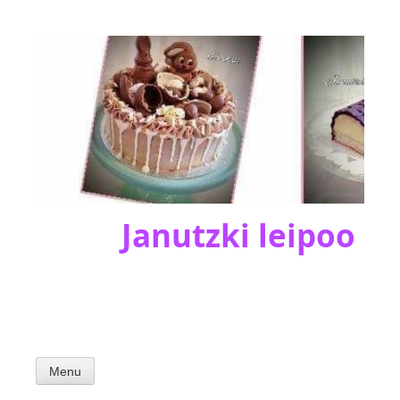
Skip
to
content
Janutzki leipoo
Menu