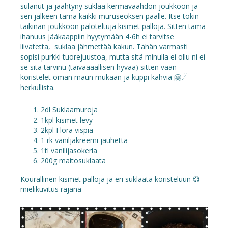
sulanut ja jäähtyny suklaa kermavaahdon joukkoon ja
sen jälkeen tämä kaikki muruseoksen päälle. Itse tökin
taikinan joukkoon paloteltuja kismet palloja. Sitten tämä
ihanuus jääkaappiin hyytymään 4-6h ei tarvitse
liivatetta, suklaa jähmettää kakun. Tähän varmasti
sopisi purkki tuorejuustoa, mutta sitä minulla ei ollu ni ei
se sitä tarvinu (taivaaaallisen hyvää) sitten vaan
koristelet oman maun mukaan ja kuppi kahvia 🤗☄
herkullista.
2dl Suklaamuroja
1kpl kismet levy
2kpl Flora vispiä
1 rk vaniljakreemi jauhetta
1tl vanilijasokeria
200g maitosuklaata
Kourallinen kismet palloja ja eri suklaata koristeluun 💞
mielikuvitus rajana