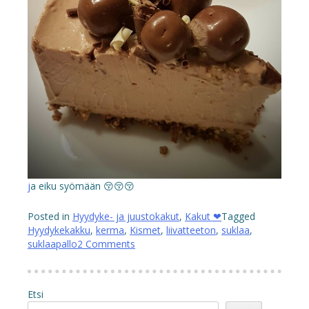
j
a eiku syömään 😚😚😚
Posted in
Hyydyke- ja juustokakut
,
Kakut ❤
Tagged
Hyydykekakku
,
kerma
,
Kismet
,
liivatteeton
,
suklaa
,
suklaapallo
2 Comments
Etsi