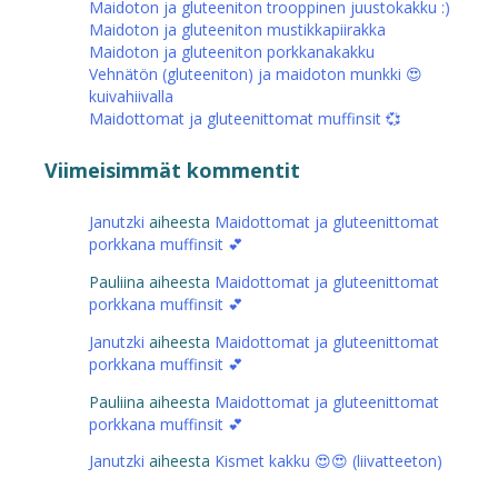
Maidoton ja gluteeniton trooppinen juustokakku :)
Maidoton ja gluteeniton mustikkapiirakka
Maidoton ja gluteeniton porkkanakakku
Vehnätön (gluteeniton) ja maidoton munkki 😍
kuivahiivalla
Maidottomat ja gluteenittomat muffinsit 💞
Viimeisimmät kommentit
Janutzki
aiheesta
Maidottomat ja gluteenittomat
porkkana muffinsit 💕
Pauliina
aiheesta
Maidottomat ja gluteenittomat
porkkana muffinsit 💕
Janutzki
aiheesta
Maidottomat ja gluteenittomat
porkkana muffinsit 💕
Pauliina
aiheesta
Maidottomat ja gluteenittomat
porkkana muffinsit 💕
Janutzki
aiheesta
Kismet kakku 😍😍 (liivatteeton)