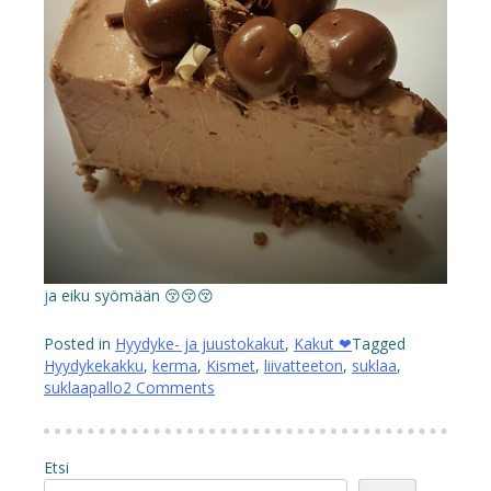
j
a eiku syömään 😚😚😚
Posted in
Hyydyke- ja juustokakut
,
Kakut ❤
Tagged
Hyydykekakku
,
kerma
,
Kismet
,
liivatteeton
,
suklaa
,
suklaapallo
2 Comments
Etsi