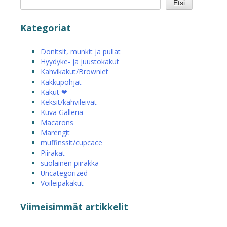
Etsi
Kategoriat
Donitsit, munkit ja pullat
Hyydyke- ja juustokakut
Kahvikakut/Browniet
Kakkupohjat
Kakut ❤
Keksit/kahvileivät
Kuva Galleria
Macarons
Marengit
muffinssit/cupcace
Piirakat
suolainen piirakka
Uncategorized
Voileipäkakut
Viimeisimmät artikkelit