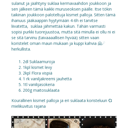
sulanut ja jäähtyny suklaa kermavaahdon joukkoon ja
sen jälkeen tämä kaikki muruseoksen päälle. Itse tökin
taikinan joukkoon paloteltuja kismet palloja. Sitten tämä
ihanuus jääkaappiin hyytymään 4-6h ei tarvitse
liivatetta, suklaa jähmettää kakun. Tähän varmasti
sopisi purkki tuorejuustoa, mutta sitä minulla ei ollu ni ei
se sitä tarvinu (taivaaaallisen hyvää) sitten vaan
koristelet oman maun mukaan ja kuppi kahvia 🤗☄
herkullista.
2dl Suklaamuroja
1kpl kismet levy
2kpl Flora vispiä
1 rk vaniljakreemi jauhetta
1tl vanilijasokeria
200g maitosuklaata
Kourallinen kismet palloja ja eri suklaata koristeluun 💞
mielikuvitus rajana