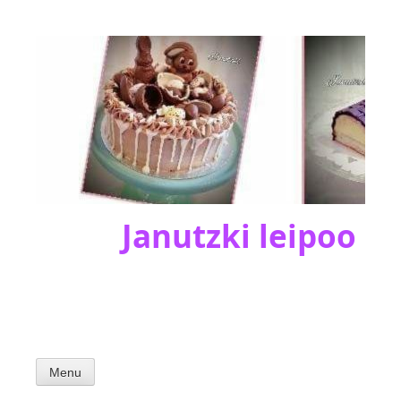
Skip
to
content
Janutzki leipoo
Menu