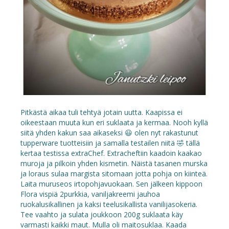
Pitkästä aikaa tuli tehtyä jotain uutta. Kaapissa ei
oikeestaan muuta kun eri suklaata ja kermaa. Nooh kyllä
siitä yhden kakun saa aikaseksi 😃 olen nyt rakastunut
tupperware tuotteisiin ja samalla testailen niitä 🤣 tällä
kertaa testissa extraChef. Extracheftiin kaadoin kaakao
muroja ja pilkoin yhden kismetin. Näistä tasanen murska
ja loraus sulaa margista sitomaan jotta pohja on kiinteä.
Laita muruseos irtopohjavuokaan. Sen jälkeen kippoon
Flora vispiä 2purkkia, vaniljakreemi jauhoa
ruokalusikallinen ja kaksi teelusikallista vanilijasokeria.
Tee vaahto ja sulata joukkoon 200g suklaata käy
varmasti kaikki maut. Mulla oli maitosuklaa. Kaada