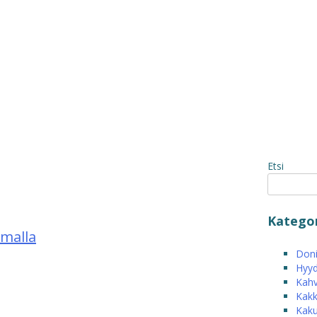
Etsi
Kategor
rmalla
Donit
Hyyd
Kahv
Kakk
Kak