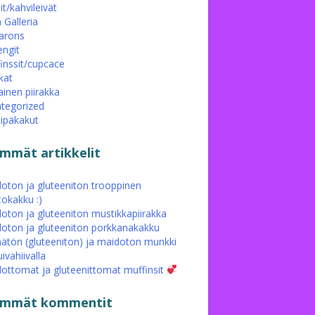
it/kahvileivät
 Galleria
arons
ngit
inssit/cupcace
kat
ainen piirakka
tegorized
eipäkakut
immät artikkelit
oton ja gluteeniton trooppinen
tokakku :)
oton ja gluteeniton mustikkapiirakka
oton ja gluteeniton porkkanakakku
ätön (gluteeniton) ja maidoton munkki
ivahiivalla
ottomat ja gluteenittomat muffinsit
simmät kommentit