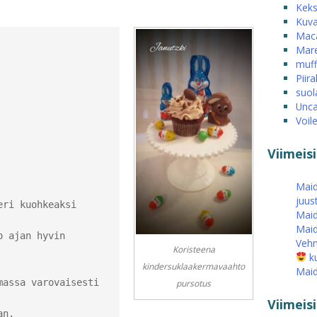
Keks
Kuva
Mac
Mare
muff
Piira
suol
Unca
Voil
Viimeis
Maid
juus
ri kuohkeaksi 
Maid
Maid
 ajan hyvin 
Vehn
Koristeena
ku
kindersuklaakermavaahto
Maid
assa varovaisesti 
pursotus
Viimei
n.
