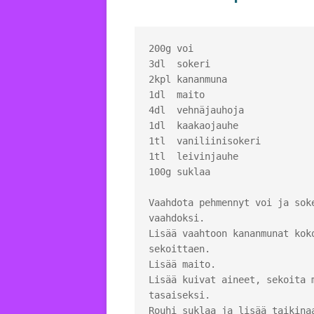
200g voi 

3dl  sokeri 

2kpl kananmuna 

1dl  maito 

4dl  vehnäjauhoja 

1dl  kaakaojauhe 

1tl  vaniliinisokeri 

1tl  leivinjauhe  

100g suklaa 

Vaahdota pehmennyt voi ja soke
vaahdoksi. 

Lisää vaahtoon kananmunat koko
sekoittaen. 

Lisää maito.

Lisää kuivat aineet, sekoita m
tasaiseksi.

Rouhi suklaa ja lisää taikinaa