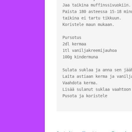
Jaa taikina muffinssivuokiin.

Paista 180 asteessa 15-18 minu
taikina ei tartu tikkuun.

Koristele maun mukaan.

Pursotus

2dl kermaa

1tl vaniljakreemijauhoa

100g kindermuna

Sulata suklaa ja anna sen jääh
Laita astiaan kerma ja vanilja
Vaahdota kerma.

Lisää sulanut suklaa vaahtoon 
Pusota ja koristele
