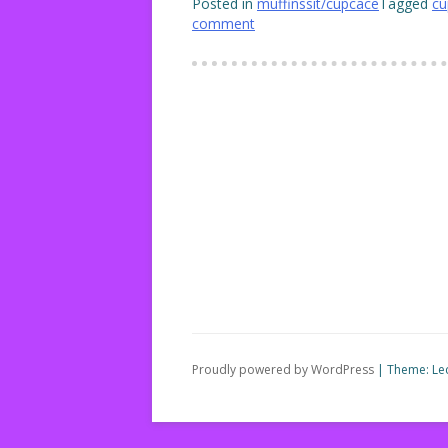
Posted in
muffinssit/cupcace
Tagged
cu
comment
Proudly powered by WordPress
|
Theme: Le