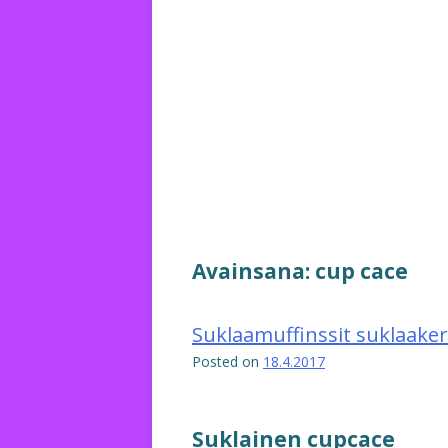
Avainsana:
cup cace
Suklaamuffinssit suklaake
Posted on
18.4.2017
Suklainen cupcace