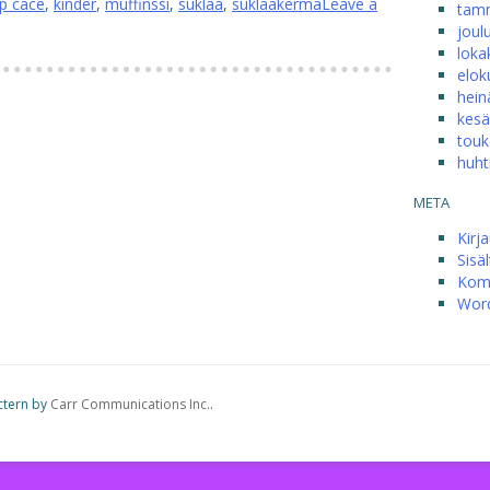
p cace
,
kinder
,
muffinssi
,
suklaa
,
suklaakerma
Leave a
tam
joul
loka
elok
hein
kesä
touk
huht
META
Kirj
Sisä
Kom
Word
ctern by
Carr Communications Inc.
.