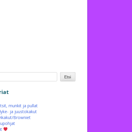
Etsi
iat
sit, munkit ja pullat
yke- ja juustokakut
ikakut/Browniet
upohjat
ut