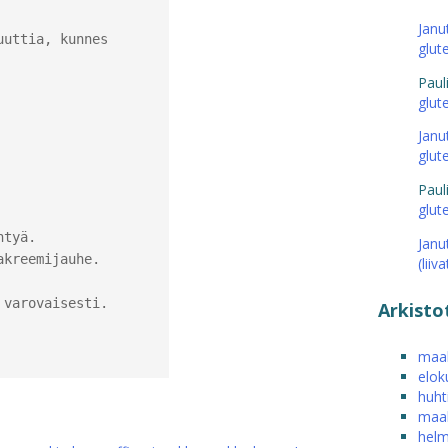
Janu
uttia, kunnes 
glut
Paul
glut
Janu
glut
Paul
glut
tyä.

Janu
kreemijauhe.

(liiv
varovaisesti.

Arkisto
maal
elok
huht
maal
helm