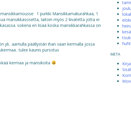
tam
joul
mansikkamousse: 1 purkki Mansikkamakurahkaa, 1
loka
tua mansikkasosetta, laitoin myös 2 liivatetta jotta ei
elok
n kasassa. sokeria en lisää koska mansikkarahkassa on
hein
kesä
touk
huht
n yli.. aamulla päällystän ihan vaan kermalla jossa
hukermaa.. tulee kaunis pursotus
META
kkää kermaa ja mansikoita
Kirj
Sisä
Kom
Word