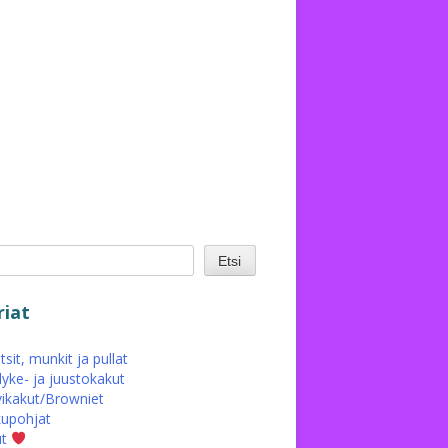
Etsi
iat
sit, munkit ja pullat
yke- ja juustokakut
ikakut/Browniet
upohjat
ut