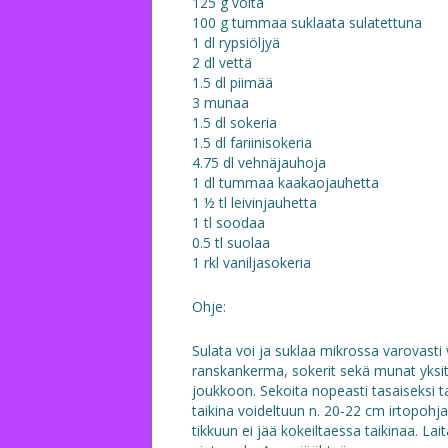
125 g voita
100 g tummaa suklaata sulatettuna
1 dl rypsiöljyä
2 dl vettä
1.5 dl piimää
3 munaa
1.5 dl sokeria
1.5 dl fariinisokeria
4.75 dl vehnäjauhoja
1 dl tummaa kaakaojauhetta
1 ½ tl leivinjauhetta
1 tl soodaa
0.5 tl suolaa
1 rkl vaniljasokeria
Ohje:
Sulata voi ja suklaa mikrossa varovasti v
ranskankerma, sokerit sekä munat yksite
joukkoon. Sekoita nopeasti tasaiseksi tai
taikina voideltuun n. 20-22 cm irtopohj
tikkuun ei jää kokeiltaessa taikinaa. Lai