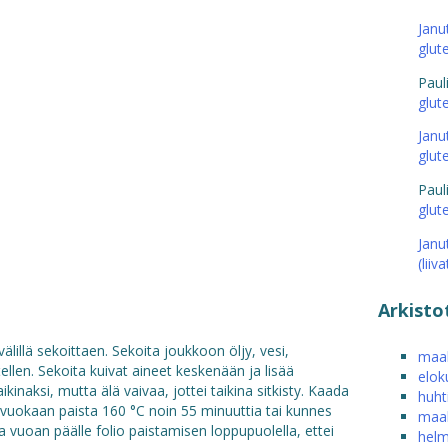
Janu
glut
Paul
glut
Janu
glut
Paul
glut
Janu
(liiv
Arkisto
älillä sekoittaen. Sekoita joukkoon öljy, vesi,
maal
llen. Sekoita kuivat aineet keskenään ja lisää
elok
kinaksi, mutta älä vaivaa, jottei taikina sitkisty. Kaada
huht
avuokaan paista 160 °C noin 55 minuuttia tai kunnes
maal
ta vuoan päälle folio paistamisen loppupuolella, ettei
helm