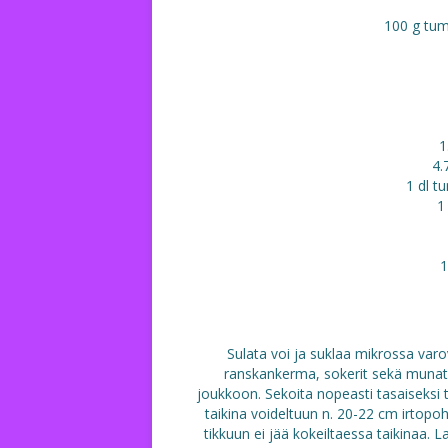
100 g tum
1
4.
1 dl 
1
1
Sulata voi ja suklaa mikrossa varov
ranskankerma, sokerit sekä munat y
joukkoon. Sekoita nopeasti tasaiseksi ta
taikina voideltuun n. 20-22 cm irtopo
tikkuun ei jää kokeiltaessa taikinaa. L