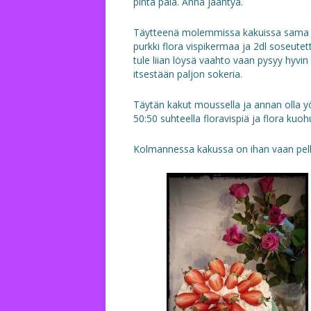
pinta pala. Anna jäähtyä.
Täytteenä molemmissa kakuissa sama 
purkki flora vispikermaa ja 2dl soseutet
tule liian löysä vaahto vaan pysyy hyvi
itsestään paljon sokeria.
Täytän kakut moussella ja annan olla yö
50:50 suhteella floravispiä ja flora kuo
Kolmannessa kakussa on ihan vaan pel