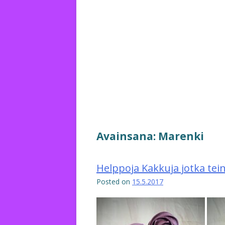
Avainsana:
Marenki
Helppoja Kakkuja jotka tein
Posted on
15.5.2017