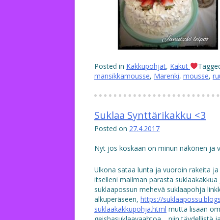
Posted in
Kakkupohjat
,
Kakut
Tagge
mansikkamousse
,
Marenki
,
mousse
,
ru
Suklaa Synttärikakku <3
Posted on
27.4.2017
Nyt jos koskaan on minun näkönen ja v
Ulkona sataa lunta ja vuoroin rakeita ja 
itselleni mailman parasta suklaakakkua j
suklaapossun mehevä suklaapohja linkk
alkuperäseen,
https://suklaapossu.blo
suklaakakkupohja.html
mutta lisään oma
geishasuklaavaahtoa… niin täydellistä j