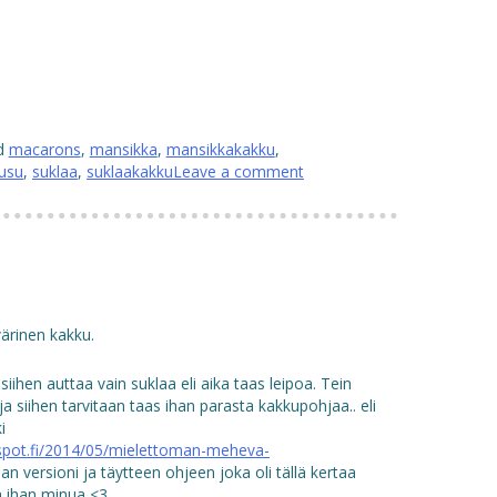
d
macarons
,
mansikka
,
mansikkakakku
,
usu
,
suklaa
,
suklaakakku
Leave a comment
ärinen kakku.
siihen auttaa vain suklaa eli aika taas leipoa. Tein
a siihen tarvitaan taas ihan parasta kakkupohjaa.. eli
i
gspot.fi/2014/05/mielettoman-meheva-
n versioni ja täytteen ohjeen joka oli tällä kertaa
a ihan minua <3