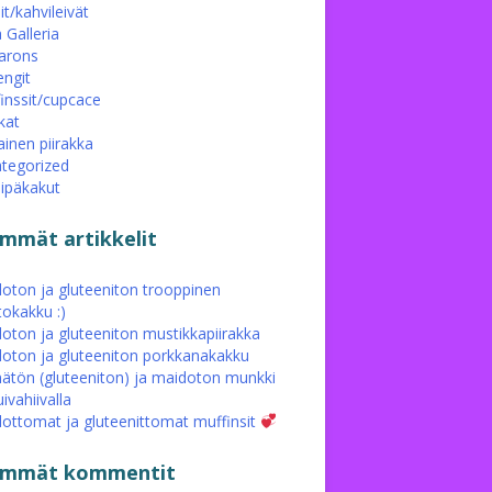
it/kahvileivät
 Galleria
arons
ngit
inssit/cupcace
kat
ainen piirakka
tegorized
eipäkakut
immät artikkelit
oton ja gluteeniton trooppinen
tokakku :)
oton ja gluteeniton mustikkapiirakka
oton ja gluteeniton porkkanakakku
ätön (gluteeniton) ja maidoton munkki
ivahiivalla
ottomat ja gluteenittomat muffinsit
simmät kommentit