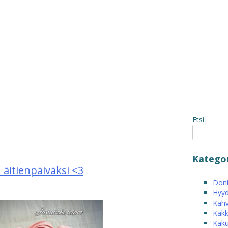
Etsi
Kategor
 äitienpäiväksi <3
Donit
Hyyd
Kahv
Kakk
Kak