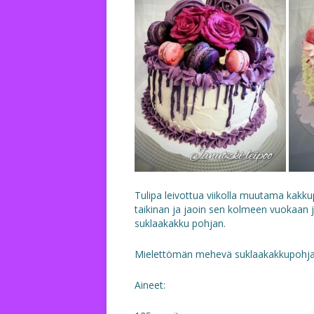
Tulipa leivottua viikolla muutama kakk
taikinan ja jaoin sen kolmeen vuokaan 
suklaakakku pohjan.
Mielettömän mehevä suklaakakkupohj
Aineet: