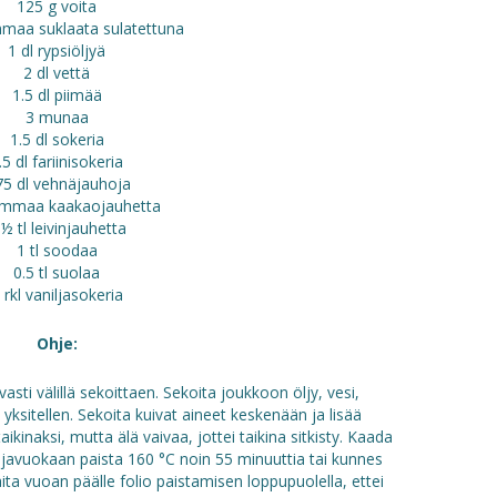
125 g voita
maa suklaata sulatettuna
1 dl rypsiöljyä
2 dl vettä
1.5 dl piimää
3 munaa
1.5 dl sokeria
.5 dl fariinisokeria
75 dl vehnäjauhoja
tummaa kaakaojauhetta
 ½ tl leivinjauhetta
1 tl soodaa
0.5 tl suolaa
 rkl vaniljasokeria
Ohje:
asti välillä sekoittaen. Sekoita joukkoon öljy, vesi,
ksitellen. Sekoita kuivat aineet keskenään ja lisää
ikinaksi, mutta älä vaivaa, jottei taikina sitkisty. Kaada
hjavuokaan paista 160 °C noin 55 minuuttia tai kunnes
aita vuoan päälle folio paistamisen loppupuolella, ettei