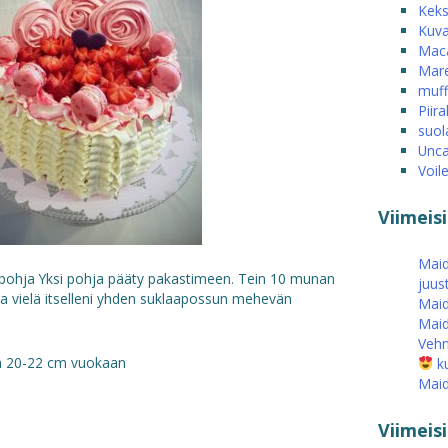
Keks
Kuva
Mac
Mare
muff
Piira
suol
Unca
Voil
Viimeis
Maid
upohja Yksi pohja pääty pakastimeen. Tein 10 munan
juus
ja vielä itselleni yhden suklaapossun mehevän
Maid
Maid
Vehn
a 20-22 cm vuokaan
ku
Maid
Viimei