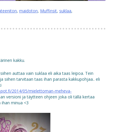
uteeniton
,
maidoton
,
Muffinsit
,
suklaa
,
ärinen kakku.
siihen auttaa vain suklaa eli aika taas leipoa. Tein
a siihen tarvitaan taas ihan parasta kakkupohjaa.. eli
i
gspot.fi/2014/05/mielettoman-meheva-
n versioni ja täytteen ohjeen joka oli tällä kertaa
a ihan minua <3