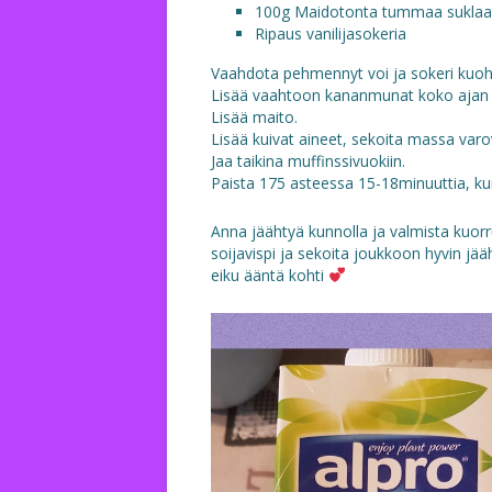
100g Maidotonta tummaa suklaata
Ripaus vanilijasokeria
Vaahdota pehmennyt voi ja sokeri kuoh
Lisää vaahtoon kananmunat koko ajan h
Lisää maito.
Lisää kuivat aineet, sekoita massa varov
Jaa taikina muffinssivuokiin.
Paista 175 asteessa 15-18minuuttia, kunn
Anna jäähtyä kunnolla ja valmista kuorr
soijavispi ja sekoita joukkoon hyvin jä
eiku ääntä kohti