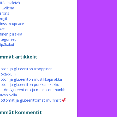
it/kahvileivät
 Galleria
arons
ngit
inssit/cupcace
kat
ainen piirakka
tegorized
eipäkakut
immät artikkelit
oton ja gluteeniton trooppinen
tokakku :)
oton ja gluteeniton mustikkapiirakka
oton ja gluteeniton porkkanakakku
ätön (gluteeniton) ja maidoton munkki
ivahiivalla
ottomat ja gluteenittomat muffinsit
simmät kommentit