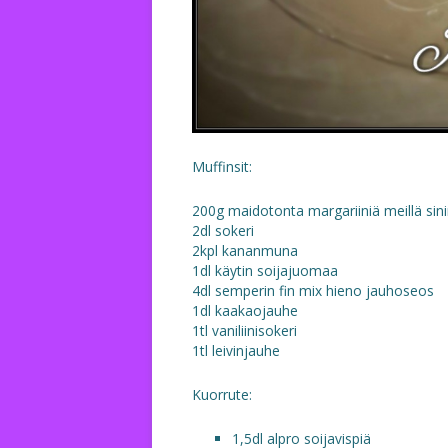
Muffinsit:
200g maidotonta margariiniä meillä sini
2dl sokeri
2kpl kananmuna
1dl käytin soijajuomaa
4dl semperin fin mix hieno jauhoseos
1dl kaakaojauhe
1tl vaniliinisokeri
1tl leivinjauhe
Kuorrute:
1,5dl alpro soijavispiä