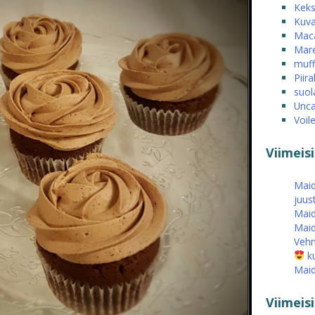
Keks
Kuva
Mac
Mare
muff
Piira
suol
Unca
Voil
Viimeis
Maid
juus
Maid
Maid
Vehn
ku
Maid
Viimei