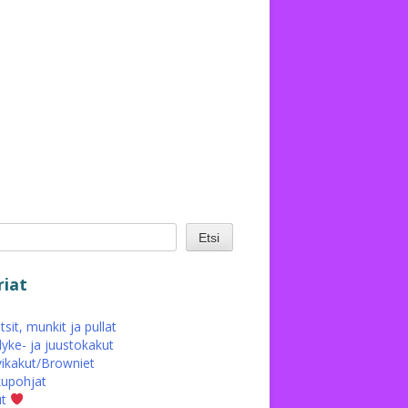
Etsi
iat
sit, munkit ja pullat
yke- ja juustokakut
ikakut/Browniet
upohjat
ut