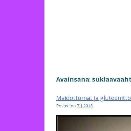
Avainsana:
suklaavaah
Maidottomat ja gluteenitt
Posted on
7.1.2018