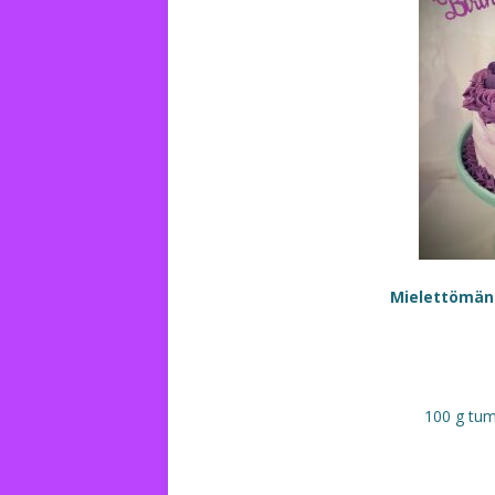
Mielettömän
100 g tum