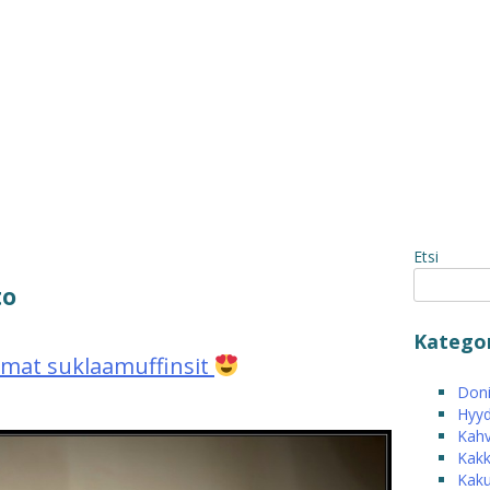
Etsi
to
Kategor
omat suklaamuffinsit
Donit
Hyyd
Kahv
Kakk
Kak