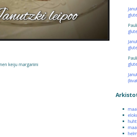
Janu
glut
Paul
glut
Janu
glut
Paul
glut
nen keiju margariini
Janu
(liiv
Arkisto
maal
elok
huht
maal
helm