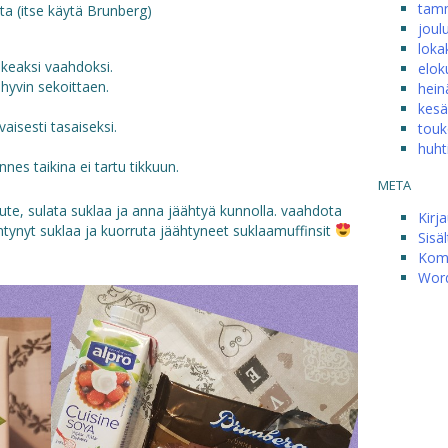
tam
 (itse käytä Brunberg)
joul
loka
keaksi vaahdoksi.
elok
yvin sekoittaen.
hein
kesä
aisesti tasaiseksi.
touk
huht
es taikina ei tartu tikkuun.
META
ute, sulata suklaa ja anna jäähtyä kunnolla. vaahdota
Kirj
ähtynyt suklaa ja kuorruta jäähtyneet suklaamuffinsit
Sisä
Kom
Word