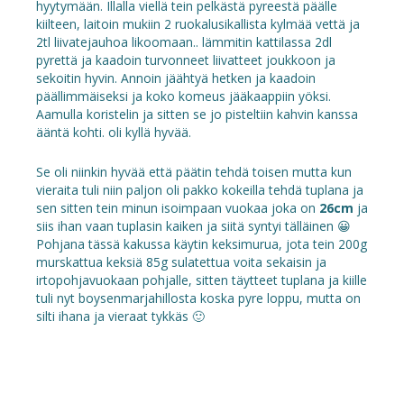
hyytymään. Illalla viellä tein pelkästä pyreestä päälle
kiilteen, laitoin mukiin 2 ruokalusikallista kylmää vettä ja
2tl liivatejauhoa likoomaan.. lämmitin kattilassa 2dl
pyrettä ja kaadoin turvonneet liivatteet joukkoon ja
sekoitin hyvin. Annoin jäähtyä hetken ja kaadoin
päällimmäiseksi ja koko komeus jääkaappiin yöksi.
Aamulla koristelin ja sitten se jo pisteltiin kahvin kanssa
ääntä kohti. oli kyllä hyvää.
Se oli niinkin hyvää että päätin tehdä toisen mutta kun
vieraita tuli niin paljon oli pakko kokeilla tehdä tuplana ja
sen sitten tein minun isoimpaan vuokaa joka on
26cm
ja
siis ihan vaan tuplasin kaiken ja siitä syntyi tälläinen 😀
Pohjana tässä kakussa käytin keksimurua, jota tein 200g
murskattua keksiä 85g sulatettua voita sekaisin ja
irtopohjavuokaan pohjalle, sitten täytteet tuplana ja kiille
tuli nyt boysenmarjahillosta koska pyre loppu, mutta on
silti ihana ja vieraat tykkäs 🙂