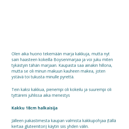
Olen aika huono tekemään marja kakkuja, mutta nyt
sain haasteen kokeilla Boysenmarjaa ja voi juku miten
tykästyin tähän marjaan. Kaupasta saa ainakin hillona,
mutta se oli minun makuun kauheen makea, joten
ystävä toi tukusta minulle pyrettä.
Tein kaksi kakkua, pienempi oli kokeilu ja suurempi oli
tyttäreni juhlissa aika menestys
Kakku 18cm halkaisija
Jälleen pakastimesta kaupan valmista kakkupohjaa (tällä
kertaa gluteeniton) käytin siis yhden välin.