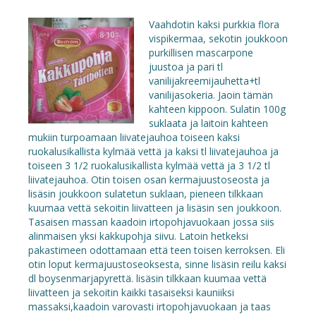
Vaahdotin kaksi purkkia flora
vispikermaa, sekotin joukkoon
purkillisen mascarpone
juustoa ja pari tl
vanilijakreemijauhetta+tl
vanilijasokeria. Jaoin tämän
kahteen kippoon. Sulatin 100g
suklaata ja laitoin kahteen
mukiin turpoamaan liivatejauhoa toiseen kaksi
ruokalusikallista kylmää vettä ja kaksi tl liivatejauhoa ja
toiseen 3 1/2 ruokalusikallista kylmää vettä ja 3 1/2 tl
liivatejauhoa. Otin toisen osan kermajuustoseosta ja
lisäsin joukkoon sulatetun suklaan, pieneen tilkkaan
kuumaa vettä sekoitin liivatteen ja lisäsin sen joukkoon.
Tasaisen massan kaadoin irtopohjavuokaan jossa siis
alinmaisen yksi kakkupohja siivu. Latoin hetkeksi
pakastimeen odottamaan että teen toisen kerroksen. Eli
otin loput kermajuustoseoksesta, sinne lisäsin reilu kaksi
dl boysenmarjapyrettä. lisäsin tilkkaan kuumaa vettä
liivatteen ja sekoitin kaikki tasaiseksi kauniiksi
massaksi,kaadoin varovasti irtopohjavuokaan ja taas