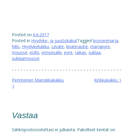
Posted on
6.6.2017
Posted in
Hyydyke- ja juustokakut
Tagged
boysenmarja
,
hillo
,
Hyydykekakku
,
Liivate
,
liivatejauhe
,
marjapyre
,
mousse
,
pöllö
,
prinsesalle
,
pyre
,
raikas
,
suklaa
,
suklaamousse
Artikkelien
Perinteinen Mansikkakakku
Kinkkukakku :)
:)
selaus
Vastaa
Sähköpostiosoitettasi ei julkaista.
Pakolliset kentät on