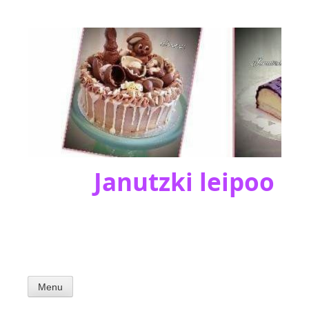
Skip
to
content
Janutzki leipoo
Menu