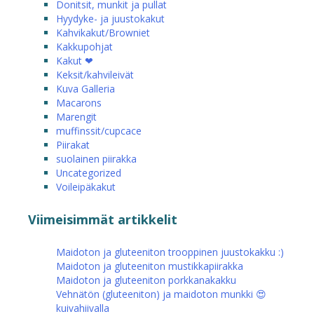
Donitsit, munkit ja pullat
Hyydyke- ja juustokakut
Kahvikakut/Browniet
Kakkupohjat
Kakut ❤
Keksit/kahvileivät
Kuva Galleria
Macarons
Marengit
muffinssit/cupcace
Piirakat
suolainen piirakka
Uncategorized
Voileipäkakut
Viimeisimmät artikkelit
Maidoton ja gluteeniton trooppinen juustokakku :)
Maidoton ja gluteeniton mustikkapiirakka
Maidoton ja gluteeniton porkkanakakku
Vehnätön (gluteeniton) ja maidoton munkki 😍
kuivahiivalla