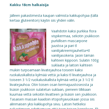
Kakku 18cm halkaisija
Jälleen pakastimesta kaupan valmista kakkupohjaa (tällä
kertaa gluteeniton) käytin siis yhden välin.
Vaahdotin kaksi purkkia flora
vispikermaa, sekotin joukkoon
purkillisen mascarpone
juustoa ja pari tl
vanilijakreemijauhetta+tl
vanilijasokeria. Jaoin tämän
kahteen kippoon. Sulatin 100g
suklaata ja laitoin kahteen
mukiin turpoamaan liivatejauhoa toiseen kaksi
ruokalusikallista kylmää vettä ja kaksi tl liivatejauhoa ja
toiseen 3 1/2 ruokalusikallista kylmää vettä ja 3 1/2 tl
liivatejauhoa. Otin toisen osan kermajuustoseosta ja
lisäsin joukkoon sulatetun suklaan, pieneen tilkkaan
kuumaa vettä sekoitin liivatteen ja lisäsin sen joukkoon.
Tasaisen massan kaadoin irtopohjavuokaan jossa siis
alinmaisen yksi kakkupohja siivu. Latoin hetkeksi
pakastimeen odottamaan että teen toisen kerroksen. Eli