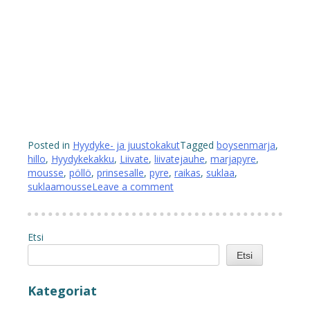
Posted in
Hyydyke- ja juustokakut
Tagged
boysenmarja
,
hillo
,
Hyydykekakku
,
Liivate
,
liivatejauhe
,
marjapyre
,
mousse
,
pöllö
,
prinsesalle
,
pyre
,
raikas
,
suklaa
,
suklaamousse
Leave a comment
Etsi
Etsi
Kategoriat