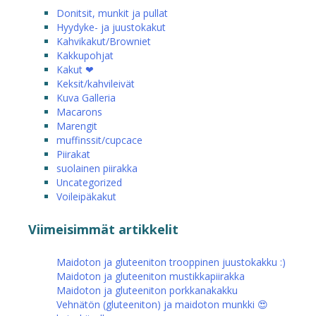
Donitsit, munkit ja pullat
Hyydyke- ja juustokakut
Kahvikakut/Browniet
Kakkupohjat
Kakut ❤
Keksit/kahvileivät
Kuva Galleria
Macarons
Marengit
muffinssit/cupcace
Piirakat
suolainen piirakka
Uncategorized
Voileipäkakut
Viimeisimmät artikkelit
Maidoton ja gluteeniton trooppinen juustokakku :)
Maidoton ja gluteeniton mustikkapiirakka
Maidoton ja gluteeniton porkkanakakku
Vehnätön (gluteeniton) ja maidoton munkki 😍