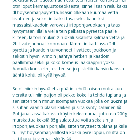
otin loput kermajuustoseoksesta, sinne lisäsin reilu kaksi
dl boysenmarjapyrettä. lisäsin tilkkaan kuumaa vettä
liivatteen ja sekoitin kaikki tasaiseksi kauniiksi
massaksi,kaadoin varovasti irtopohjavuokaan ja taas
hyytymään. Illalla viellä tein pelkästä pyreestä päälle
kiilteen, laitoin mukiin 2 ruokalusikallista kylmää vettä ja
2tl liivatejauhoa likoomaan.. lämmitin kattilassa 2dl
pyrettä ja kaadoin turvonneet liivatteet joukkoon ja
sekoitin hyvin. Annoin jäähtyä hetken ja kaadoin
päällimmäiseksi ja koko komeus jääkaappiin yöksi.
Aamulla koristelin ja sitten se jo pisteltiin kahvin kanssa
ääntä kohti. oli kyllä hyvää.
Se oli niinkin hyvää että päätin tehdä toisen mutta kun
vieraita tuli niin paljon oli pakko kokeilla tehdä tuplana ja
sen sitten tein minun isoimpaan vuokaa joka on
26cm
ja
siis ihan vaan tuplasin kaiken ja siitä syntyi tälläinen 😀
Pohjana tässä kakussa käytin keksimurua, jota tein 200g
murskattua keksiä 85g sulatettua voita sekaisin ja
irtopohjavuokaan pohjalle, sitten täytteet tuplana ja kiille
tuli nyt boysenmarjahillosta koska pyre loppu, mutta on
silti ihana ja vieraat tykkäs 🙂