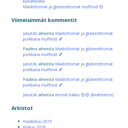
kuivahiivalla
Maidottomat ja gluteenittomat muffinsit 💞
Viimeisimmät kommentit
Janutzki
aiheesta
Maidottomat ja gluteenittomat
porkkana muffinsit 💕
Pauliina
aiheesta
Maidottomat ja gluteenittomat
porkkana muffinsit 💕
Janutzki
aiheesta
Maidottomat ja gluteenittomat
porkkana muffinsit 💕
Pauliina
aiheesta
Maidottomat ja gluteenittomat
porkkana muffinsit 💕
Janutzki
aiheesta
Kismet kakku 😍😍 (liivatteeton)
Arkistot
maaliskuu 2019
elokuu 2018