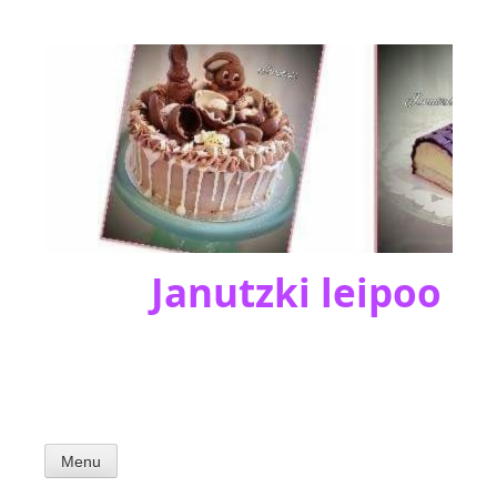
Skip
to
content
Janutzki leipoo
Menu