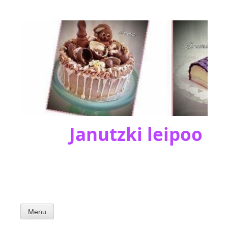
Skip
to
content
Janutzki leipoo
Menu