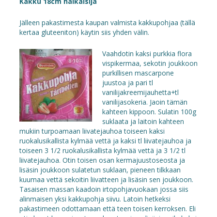
Kakku 18cm halkaisija
Jälleen pakastimesta kaupan valmista kakkupohjaa (tällä
kertaa gluteeniton) käytin siis yhden välin.
Vaahdotin kaksi purkkia flora
vispikermaa, sekotin joukkoon
purkillisen mascarpone
juustoa ja pari tl
vanilijakreemijauhetta+tl
vanilijasokeria. Jaoin tämän
kahteen kippoon. Sulatin 100g
suklaata ja laitoin kahteen
mukiin turpoamaan liivatejauhoa toiseen kaksi
ruokalusikallista kylmää vettä ja kaksi tl liivatejauhoa ja
toiseen 3 1/2 ruokalusikallista kylmää vettä ja 3 1/2 tl
liivatejauhoa. Otin toisen osan kermajuustoseosta ja
lisäsin joukkoon sulatetun suklaan, pieneen tilkkaan
kuumaa vettä sekoitin liivatteen ja lisäsin sen joukkoon.
Tasaisen massan kaadoin irtopohjavuokaan jossa siis
alinmaisen yksi kakkupohja siivu. Latoin hetkeksi
pakastimeen odottamaan että teen toisen kerroksen. Eli