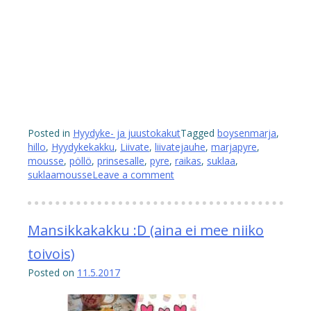
Posted in
Hyydyke- ja juustokakut
Tagged
boysenmarja
,
hillo
,
Hyydykekakku
,
Liivate
,
liivatejauhe
,
marjapyre
,
mousse
,
pöllö
,
prinsesalle
,
pyre
,
raikas
,
suklaa
,
suklaamousse
Leave a comment
Mansikkakakku :D (aina ei mee niiko
toivois)
Posted on
11.5.2017