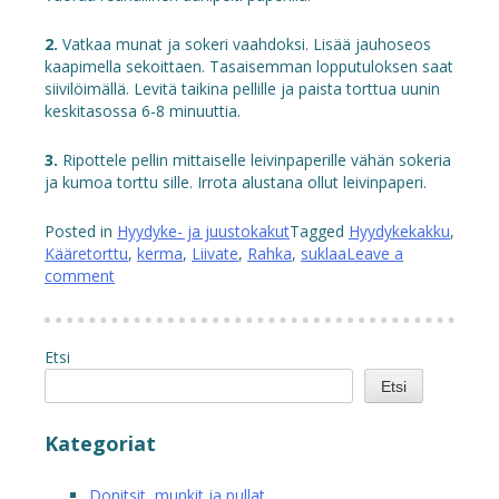
2.
Vatkaa munat ja sokeri vaahdoksi. Lisää jauhoseos
kaapimella sekoittaen. Tasaisemman lopputuloksen saat
siivilöimällä. Levitä taikina pellille ja paista torttua uunin
keskitasossa 6-8 minuuttia.
3.
Ripottele pellin mittaiselle leivinpaperille vähän sokeria
ja kumoa torttu sille. Irrota alustana ollut leivinpaperi.
Posted in
Hyydyke- ja juustokakut
Tagged
Hyydykekakku
,
Kääretorttu
,
kerma
,
Liivate
,
Rahka
,
suklaa
Leave a
comment
Etsi
Etsi
Kategoriat
Donitsit, munkit ja pullat