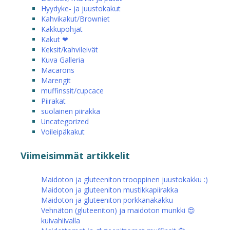
Hyydyke- ja juustokakut
Kahvikakut/Browniet
Kakkupohjat
Kakut ❤
Keksit/kahvileivät
Kuva Galleria
Macarons
Marengit
muffinssit/cupcace
Piirakat
suolainen piirakka
Uncategorized
Voileipäkakut
Viimeisimmät artikkelit
Maidoton ja gluteeniton trooppinen juustokakku :)
Maidoton ja gluteeniton mustikkapiirakka
Maidoton ja gluteeniton porkkanakakku
Vehnätön (gluteeniton) ja maidoton munkki 😍
kuivahiivalla