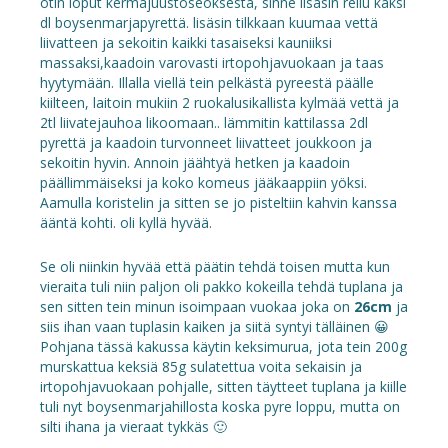
otin loput kermajuustoseoksesta, sinne lisäsin reilu kaksi
dl boysenmarjapyrettä. lisäsin tilkkaan kuumaa vettä
liivatteen ja sekoitin kaikki tasaiseksi kauniiksi
massaksi,kaadoin varovasti irtopohjavuokaan ja taas
hyytymään. Illalla viellä tein pelkästä pyreestä päälle
kiilteen, laitoin mukiin 2 ruokalusikallista kylmää vettä ja
2tl liivatejauhoa likoomaan.. lämmitin kattilassa 2dl
pyrettä ja kaadoin turvonneet liivatteet joukkoon ja
sekoitin hyvin. Annoin jäähtyä hetken ja kaadoin
päällimmäiseksi ja koko komeus jääkaappiin yöksi.
Aamulla koristelin ja sitten se jo pisteltiin kahvin kanssa
ääntä kohti. oli kyllä hyvää.
Se oli niinkin hyvää että päätin tehdä toisen mutta kun
vieraita tuli niin paljon oli pakko kokeilla tehdä tuplana ja
sen sitten tein minun isoimpaan vuokaa joka on
26cm
ja
siis ihan vaan tuplasin kaiken ja siitä syntyi tälläinen 😀
Pohjana tässä kakussa käytin keksimurua, jota tein 200g
murskattua keksiä 85g sulatettua voita sekaisin ja
irtopohjavuokaan pohjalle, sitten täytteet tuplana ja kiille
tuli nyt boysenmarjahillosta koska pyre loppu, mutta on
silti ihana ja vieraat tykkäs 🙂