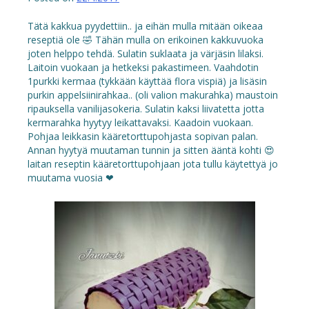
Tätä kakkua pyydettiin.. ja eihän mulla mitään oikeaa
reseptiä ole 🤣 Tähän mulla on erikoinen kakkuvuoka
joten helppo tehdä. Sulatin suklaata ja värjäsin lilaksi.
Laitoin vuokaan ja hetkeksi pakastimeen. Vaahdotin
1purkki kermaa (tykkään käyttää flora vispiä) ja lisäsin
purkin appelsiinirahkaa.. (oli valion makurahka) maustoin
ripauksella vanilijasokeria. Sulatin kaksi liivatetta jotta
kermarahka hyytyy leikattavaksi. Kaadoin vuokaan.
Pohjaa leikkasin kääretorttupohjasta sopivan palan.
Annan hyytyä muutaman tunnin ja sitten ääntä kohti 😍
laitan reseptin kääretorttupohjaan jota tullu käytettyä jo
muutama vuosia ❤