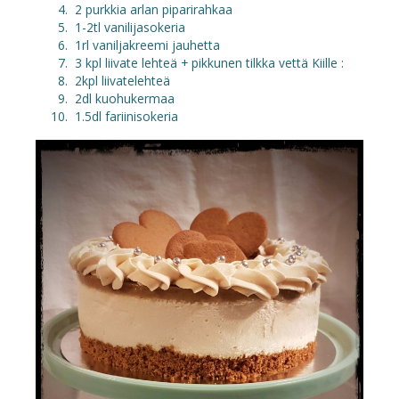
2 purkkia arlan piparirahkaa
1-2tl vanilijasokeria
1rl vaniljakreemi jauhetta
3 kpl liivate lehteä + pikkunen tilkka vettä Kiille :
2kpl liivatelehteä
2dl kuohukermaa
1.5dl fariinisokeria