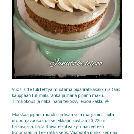
Vuosi sitte tuli tehtyä muutama piparirahkakakku ja taas
kauppaan tuli makurahka ja ihana piparin maku.
Tiimikokous ja mikä ihana tekosyy leipoa kakku 🤣
Murskaa piparit muruksi ja lisää sula margariini. Laita
irtopohjavuokaan. Itse tykkään käyttää 20-22cm
halkasijalla. Laita 3 liivatelehteä kylmään veteen
likoomaan ja Tee rahka seos. Vaahdota purkki kermaa.