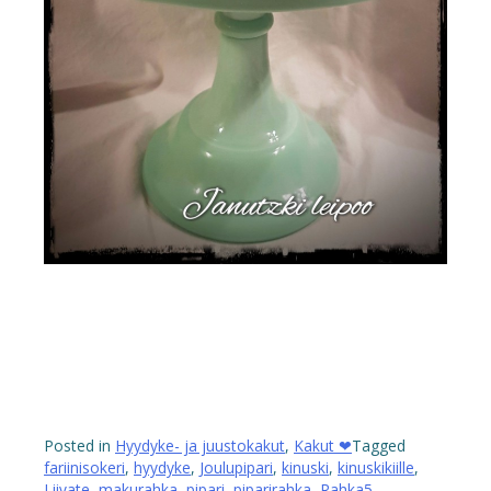
Posted in
Hyydyke- ja juustokakut
,
Kakut ❤
Tagged
fariinisokeri
,
hyydyke
,
Joulupipari
,
kinuski
,
kinuskikiille
,
Liivate
,
makurahka
,
pipari
,
piparirahka
,
Rahka
5