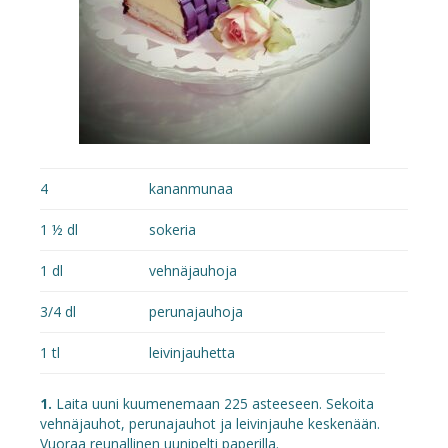
4
kananmunaa
1 ½
dl
sokeria
1
dl
vehnäjauhoja
3/4
dl
perunajauhoja
1
tl
leivinjauhetta
1.
Laita uuni kuumenemaan 225 asteeseen. Sekoita
vehnäjauhot, perunajauhot ja leivinjauhe keskenään.
Vuoraa reunallinen uunipelti paperilla.