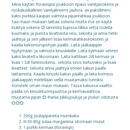
Minä käytän floravispiä joukkoon ripaus vanilijasokeria ja
ruokalusikallinen vaniljakreemi jauhoa (ei pakollinen)
kaksi purkkia kaupan valmista piparirahkaa joukkoon.
Saa maun mukaan laittaa sokeria mutta itse en käytä
lisättyä sokeria 😊 lämmitä kupissa tilkka vettä todella
kuumaksi ja purista liivatteista vesi, sekoita ja anna hetki
jäähtyä ja sen jälkeen lisää kermarahkaseokseen ja
kaada keksimurupohjan päälle. Laita jääkaappiin
hyytymään. Ja valmista kinuskikiille. Laita kylmään veteen
kaksi liivatetta likoomaan. Laita kattilaan 2dl kermaa ja
lisää 1.5dl fariinisokeria.. sekoita seos kiehuvaksi ja lisää
liivatteet. Sekoita anna jäähtyä ennen kakun päälle
laittamista. Kaada kinuski kakun päälle ja laita komeus
jääkaappiin mielellään viellä muutamaksi tunniksi.
Koristele oman maun mukaan. Tässä kakussa vaahto
päällä on kinuskituorejuustoa ja kermavaahtoa.
muutama pipari 💞 ihania pikkujouluja ja joulun odotusta
💞💞💞
200g joulupipareita murskaksi
N.50-80g sulaa margariiniä sitomaan murut
1 purkki kermaa (floravispi)