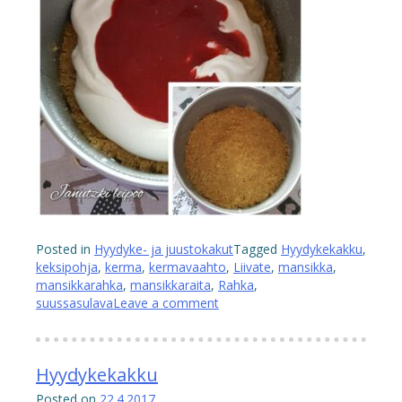
Posted in
Hyydyke- ja juustokakut
Tagged
Hyydykekakku
,
keksipohja
,
kerma
,
kermavaahto
,
Liivate
,
mansikka
,
mansikkarahka
,
mansikkaraita
,
Rahka
,
suussasulava
Leave a comment
Hyydykekakku
Posted on
22.4.2017