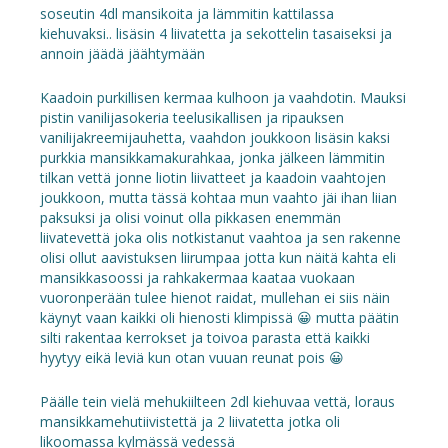
soseutin 4dl mansikoita ja lämmitin kattilassa
kiehuvaksi.. lisäsin 4 liivatetta ja sekottelin tasaiseksi ja
annoin jäädä jäähtymään
Kaadoin purkillisen kermaa kulhoon ja vaahdotin. Mauksi
pistin vanilijasokeria teelusikallisen ja ripauksen
vanilijakreemijauhetta, vaahdon joukkoon lisäsin kaksi
purkkia mansikkamakurahkaa, jonka jälkeen lämmitin
tilkan vettä jonne liotin liivatteet ja kaadoin vaahtojen
joukkoon, mutta tässä kohtaa mun vaahto jäi ihan liian
paksuksi ja olisi voinut olla pikkasen enemmän
liivatevettä joka olis notkistanut vaahtoa ja sen rakenne
olisi ollut aavistuksen liirumpaa jotta kun näitä kahta eli
mansikkasoossi ja rahkakermaa kaataa vuokaan
vuoronperään tulee hienot raidat, mullehan ei siis näin
käynyt vaan kaikki oli hienosti klimpissä 😀 mutta päätin
silti rakentaa kerrokset ja toivoa parasta että kaikki
hyytyy eikä leviä kun otan vuuan reunat pois 😀
Päälle tein vielä mehukiilteen 2dl kiehuvaa vettä, loraus
mansikkamehutiivistettä ja 2 liivatetta jotka oli
likoomassa kylmässä vedessä