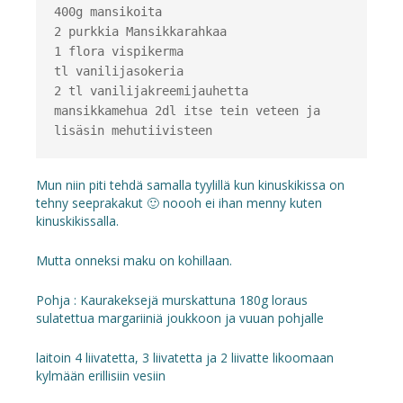
400g mansikoita 

2 purkkia Mansikkarahkaa

1 flora vispikerma

tl vanilijasokeria

2 tl vanilijakreemijauhetta

mansikkamehua 2dl itse tein veteen ja 
lisäsin mehutiivisteen
Mun niin piti tehdä samalla tyylillä kun kinuskikissa on
tehny seeprakakut 🙂 noooh ei ihan menny kuten
kinuskikissalla.
Mutta onneksi maku on kohillaan.
Pohja : Kaurakeksejä murskattuna 180g loraus
sulatettua margariiniä joukkoon ja vuuan pohjalle
laitoin 4 liivatetta, 3 liivatetta ja 2 liivatte likoomaan
kylmään erillisiin vesiin