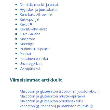
Donitsit, munkit ja pullat
Hyydyke- ja juustokakut
Kahvikakut/Browniet
Kakkupohjat
Kakut ❤
Keksit/kahvileivät
Kuva Galleria
Macarons
Marengit
muffinssit/cupcace
Piirakat
suolainen piirakka
Uncategorized
Voileipäkakut
Viimeisimmät artikkelit
Maidoton ja gluteeniton trooppinen juustokakku :)
Maidoton ja gluteeniton mustikkapiirakka
Maidoton ja gluteeniton porkkanakakku
Vehnätön (gluteeniton) ja maidoton munkki 😍