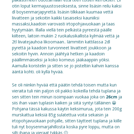
otin loput kermajuustoseoksesta, sinne lisäsin reilu kaksi
dl boysenmarjapyrettä. lisäsin tilkkaan kuumaa vettä
liivatteen ja sekoitin kaikki tasaiseksi kauniiksi
massaksi,kaadoin varovasti irtopohjavuokaan ja taas
hyytymään. Illalla viellä tein pelkästä pyreestä päälle
kiilteen, laitoin mukiin 2 ruokalusikallista kylmää vettä ja
2tl liivatejauhoa likoomaan.. lämmitin kattilassa 2dl
pyrettä ja kaadoin turvonneet liivatteet joukkoon ja
sekoitin hyvin. Annoin jäähtyä hetken ja kaadoin
päällimmäiseksi ja koko komeus jääkaappiin yöksi.
Aamulla koristelin ja sitten se jo pisteltiin kahvin kanssa
ääntä kohti. oli kyllä hyvää.
Se oli niinkin hyvää että päätin tehdä toisen mutta kun
vieraita tuli niin paljon oli pakko kokeilla tehdä tuplana ja
sen sitten tein minun isoimpaan vuokaa joka on
26cm
ja
siis ihan vaan tuplasin kaiken ja siitä syntyi tälläinen 😀
Pohjana tässä kakussa käytin keksimurua, jota tein 200g
murskattua keksiä 85g sulatettua voita sekaisin ja
irtopohjavuokaan pohjalle, sitten täytteet tuplana ja kiille
tuli nyt boysenmarjahillosta koska pyre loppu, mutta on
silti ihana ja vieraat tykkäs 🙂