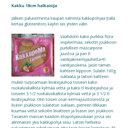
Kakku 18cm halkaisija
Jälleen pakastimesta kaupan valmista kakkupohjaa (tällä
kertaa gluteeniton) käytin siis yhden välin.
Vaahdotin kaksi purkkia flora
vispikermaa, sekotin joukkoon
purkillisen mascarpone
juustoa ja pari tl
vanilijakreemijauhetta+tl
vanilijasokeria. Jaoin tämän
kahteen kippoon. Sulatin 100g
suklaata ja laitoin kahteen
mukiin turpoamaan liivatejauhoa toiseen kaksi
ruokalusikallista kylmää vettä ja kaksi tl liivatejauhoa ja
toiseen 3 1/2 ruokalusikallista kylmää vettä ja 3 1/2 tl
liivatejauhoa. Otin toisen osan kermajuustoseosta ja
lisäsin joukkoon sulatetun suklaan, pieneen tilkkaan
kuumaa vettä sekoitin liivatteen ja lisäsin sen joukkoon.
Tasaisen massan kaadoin irtopohjavuokaan jossa siis
alinmaisen yksi kakkupohja siivu. Latoin hetkeksi
pakastimeen odottamaan että teen toisen kerroksen. Eli