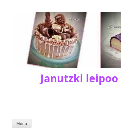
Skip
to
content
Janutzki leipoo
Menu