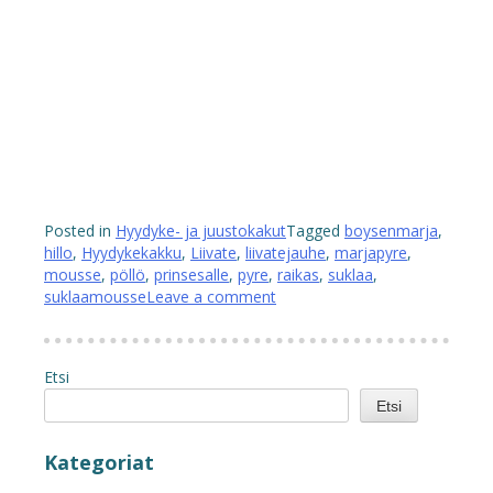
Posted in
Hyydyke- ja juustokakut
Tagged
boysenmarja
,
hillo
,
Hyydykekakku
,
Liivate
,
liivatejauhe
,
marjapyre
,
mousse
,
pöllö
,
prinsesalle
,
pyre
,
raikas
,
suklaa
,
suklaamousse
Leave a comment
Etsi
Etsi
Kategoriat