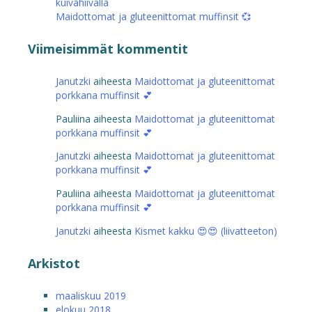
kuivahiivalla
Maidottomat ja gluteenittomat muffinsit 💞
Viimeisimmät kommentit
Janutzki
aiheesta
Maidottomat ja gluteenittomat
porkkana muffinsit 💕
Pauliina
aiheesta
Maidottomat ja gluteenittomat
porkkana muffinsit 💕
Janutzki
aiheesta
Maidottomat ja gluteenittomat
porkkana muffinsit 💕
Pauliina
aiheesta
Maidottomat ja gluteenittomat
porkkana muffinsit 💕
Janutzki
aiheesta
Kismet kakku 😍😍 (liivatteeton)
Arkistot
maaliskuu 2019
elokuu 2018